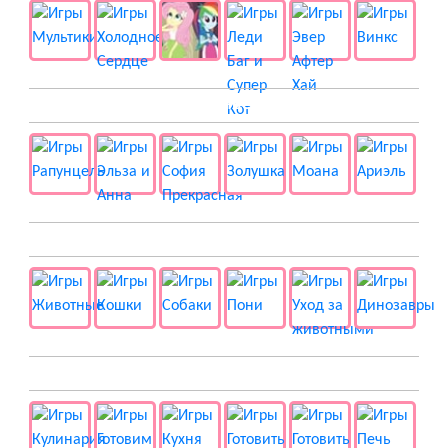
👸 Принцессы
🐱 Животные
🍔 Готовка