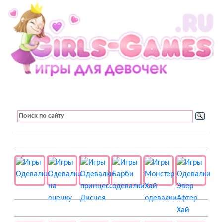
👚 Одевалки
📺 Мультики