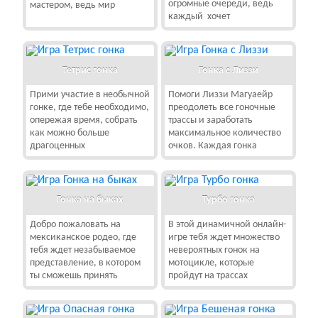
огромные очереди, ведь
мастером, ведь мир
каждый хочет
Тетрис гонка
Гонка с Лиззи
Прими участие в необычной
Помоги Лиззи Магуаейр
гонке, где тебе необходимо,
преодолеть все гоночные
опережая время, собрать
трассы и заработать
как можно больше
максимальное количество
драгоценных
очков. Каждая гонка
Гонка на быках
Турбо гонка
Добро пожаловать на
В этой динамичной онлайн-
мексиканское родео, где
игре тебя ждет множество
тебя ждет незабываемое
невероятных гонок на
представление, в котором
мотоцикле, которые
ты сможешь принять
пройдут на трассах