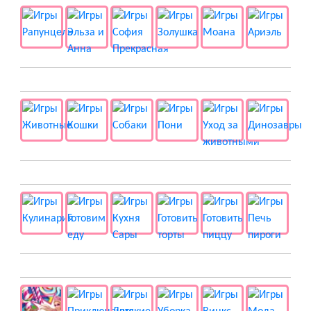
🐱 Животные
🍔 Готовка
👻 Разные