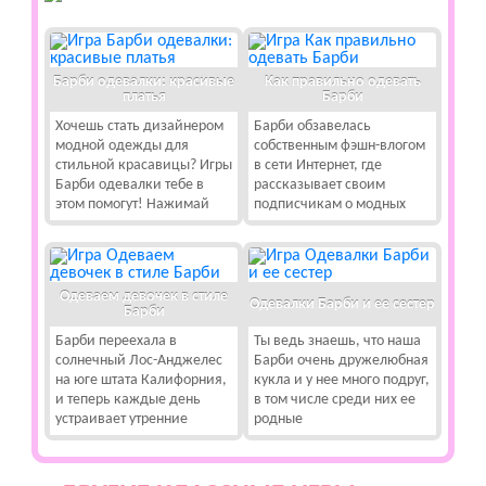
Барби одевалки: красивые
Как правильно одевать
платья
Барби
Хочешь стать дизайнером
Барби обзавелась
модной одежды для
собственным фэшн-влогом
стильной красавицы? Игры
в сети Интернет, где
Барби одевалки тебе в
рассказывает своим
этом помогут! Нажимай
подписчикам о модных
Одеваем девочек в стиле
Одевалки Барби и ее сестер
Барби
Барби переехала в
Ты ведь знаешь, что наша
солнечный Лос-Анджелес
Барби очень дружелюбная
на юге штата Калифорния,
кукла и у нее много подруг,
и теперь каждые день
в том числе среди них ее
устраивает утренние
родные