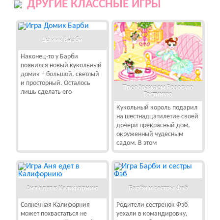
ДРУГИЕ КЛАССНЫЕ ИГРЫ
Домик Барби
Наконец-то у Барби
появился новый кукольный
домик – большой, светлый
и просторный. Осталось
Преображаем Розовую
лишь сделать его
Гостиную
Кукольный король подарил
на шестнадцатилетие своей
дочери прекрасный дом,
окруженный чудесным
садом. В этом
Аня едет в Калифорнию
Барби и сестры Фэб
Солнечная Калифорния
Родители сестренок Фэб
может похвастаться не
уехали в командировку,