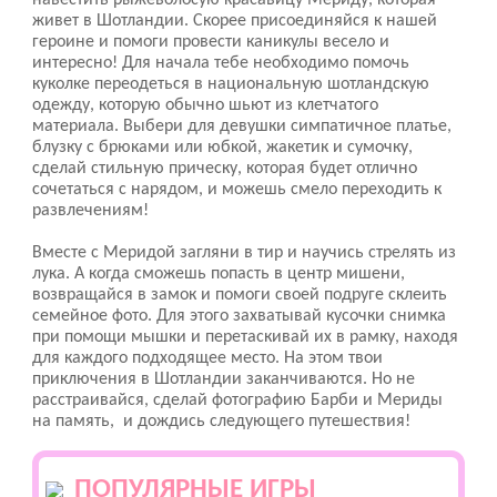
навестить рыжеволосую красавицу Мериду, которая
живет в Шотландии. Скорее присоединяйся к нашей
героине и помоги провести каникулы весело и
интересно! Для начала тебе необходимо помочь
куколке переодеться в национальную шотландскую
одежду, которую обычно шьют из клетчатого
материала. Выбери для девушки симпатичное платье,
блузку с брюками или юбкой, жакетик и сумочку,
сделай стильную прическу, которая будет отлично
сочетаться с нарядом, и можешь смело переходить к
развлечениям!
Вместе с Меридой загляни в тир и научись стрелять из
лука. А когда сможешь попасть в центр мишени,
возвращайся в замок и помоги своей подруге склеить
семейное фото. Для этого захватывай кусочки снимка
при помощи мышки и перетаскивай их в рамку, находя
для каждого подходящее место. На этом твои
приключения в Шотландии заканчиваются. Но не
расстраивайся, сделай фотографию Барби и Мериды
на память, и дождись следующего путешествия!
ПОПУЛЯРНЫЕ ИГРЫ