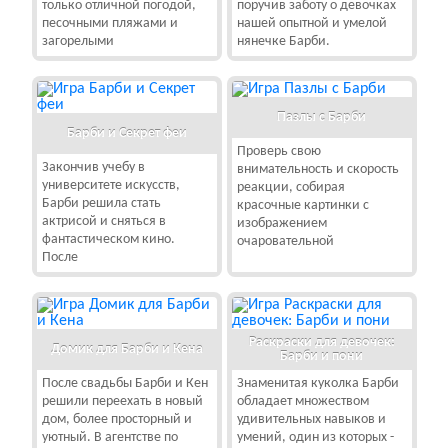
только отличной погодой,
поручив заботу о девочках
песочными пляжами и
нашей опытной и умелой
загорелыми
нянечке Барби.
Пазлы с Барби
Барби и Секрет феи
Проверь свою
Закончив учебу в
внимательность и скорость
университете искусств,
реакции, собирая
Барби решила стать
красочные картинки с
актрисой и сняться в
изображением
фантастическом кино.
очаровательной
После
Раскраски для девочек:
Домик для Барби и Кена
Барби и пони
После свадьбы Барби и Кен
Знаменитая куколка Барби
решили переехать в новый
обладает множеством
дом, более просторный и
удивительных навыков и
уютный. В агентстве по
умений, один из которых -