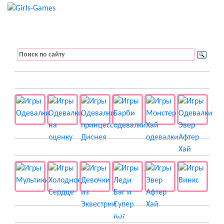
👚 Одевалки
📺 Мультики
👸 Принцессы