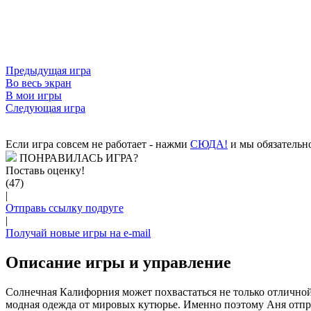
Предыдущая игра
Во весь экран
В мои игры
Следующая игра
Если игра совсем не работает - нажми
CЮДА!
и мы обязательно
ПОНРАВИЛАСЬ ИГРА?
Поставь оценку!
(47)
|
Отправь ссылку подруге
|
Получай новые игры на e-mail
Описание игры и управление
Солнечная Калифорния может похвастаться не только отличной
модная одежда от мировых кутюрье. Именно поэтому Аня отпра