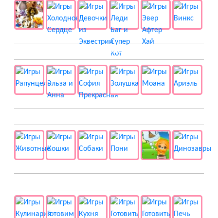
👸 Принцессы
🐱 Животные
🍔 Готовка