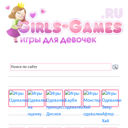
👚 Одевалки
📺 Мультики