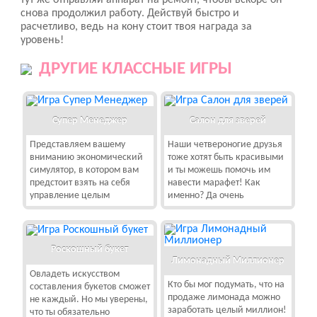
тут же отправляй аппарат на ремонт, чтобы вскоре он
снова продолжил работу. Действуй быстро и
расчетливо, ведь на кону стоит твоя награда за
уровень!
ДРУГИЕ КЛАССНЫЕ ИГРЫ
Супер Менеджер
Салон для зверей
Представляем вашему
Наши четвероногие друзья
вниманию экономический
тоже хотят быть красивыми
симулятор, в котором вам
и ты можешь помочь им
предстоит взять на себя
навести марафет! Как
управление целым
именно? Да очень
Роскошный букет
Лимонадный Миллионер
Овладеть искусством
Кто бы мог подумать, что на
составления букетов сможет
продаже лимонада можно
не каждый. Но мы уверены,
заработать целый миллион!
что ты обязательно