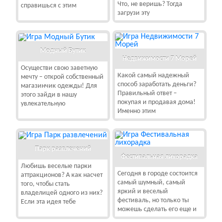
Что, не веришь? Тогда
справишься с этим
загрузи эту
Модный Бутик
Недвижимости 7 Морей
Осуществи свою заветную
Какой самый надежный
мечту – открой собственный
способ заработать деньги?
магазинчик одежды! Для
Правильный ответ –
этого зайди в нашу
покупая и продавая дома!
увлекательную
Именно этим
Парк развлечений
Фестивальная лихорадка
Любишь веселые парки
Сегодня в городе состоится
аттракционов? А как насчет
самый шумный, самый
того, чтобы стать
яркий и веселый
владелицей одного из них?
фестиваль, но только ты
Если эта идея тебе
можешь сделать его еще и