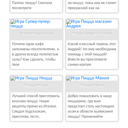
Паппас пиццу! Сначала
на пиццу, пока она не станет
посмотрите
прекрасной как на
Супер-пупер-пицца
Пицца магазин Андрея
Почему одни кафе
Какой классный парень этот
заполнены посетителями, а
Андрей! Но ему необходима
в других всегда полупустые
помощь с этой пиццой!
залы? Как сделать, чтобы
Вместе вы приготовите
твое
самую крутую
Пицца Ницца
Пицца-Мания
Лучший способ приготовить
Добро пожаловать в нашу
вкусную пиццу. Наши
пиццерию, где вам
рецепты прямо из Италии.
предстоит стать настоящим
Следуя подсказкам,
асом в области выпекания
приготовь тесто,
пиццы! Принимайте