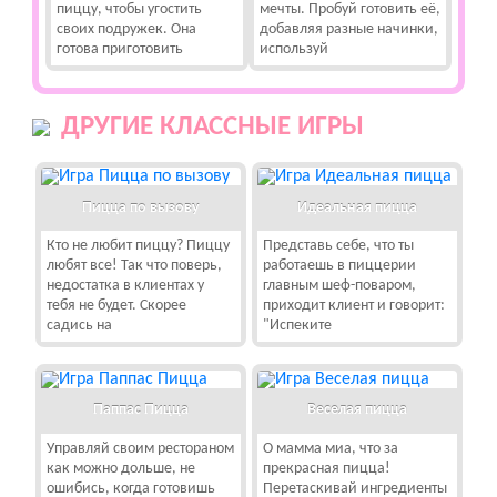
пиццу, чтобы угостить
мечты. Пробуй готовить её,
своих подружек. Она
добавляя разные начинки,
готова приготовить
используй
ДРУГИЕ КЛАССНЫЕ ИГРЫ
Пицца по вызову
Идеальная пицца
Кто не любит пиццу? Пиццу
Представь себе, что ты
любят все! Так что поверь,
работаешь в пиццерии
недостатка в клиентах у
главным шеф-поваром,
тебя не будет. Скорее
приходит клиент и говорит:
садись на
"Испеките
Паппас Пицца
Веселая пицца
Управляй своим рестораном
О мамма миа, что за
как можно дольше, не
прекрасная пицца!
ошибись, когда готовишь
Перетаскивай ингредиенты