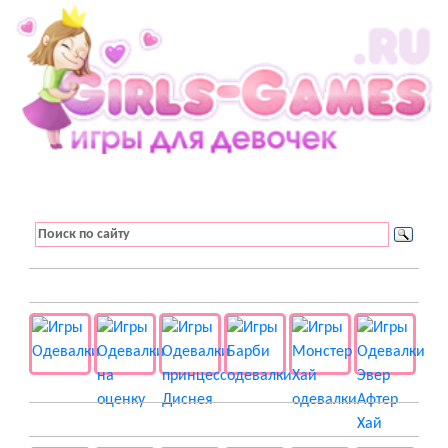
👚 Одевалки
📺 Мультики