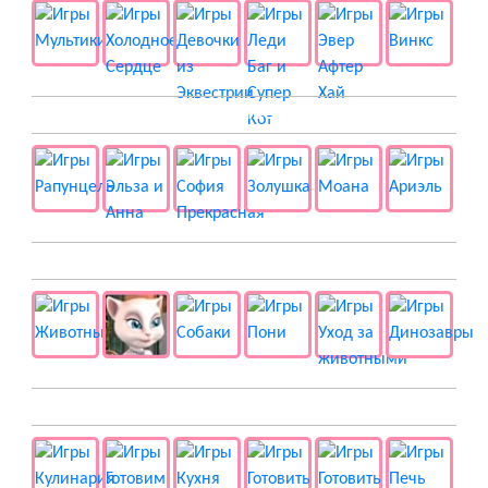
👸 Принцессы
🐱 Животные
🍔 Готовка