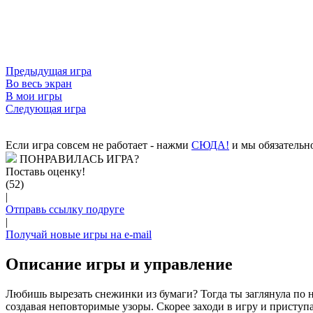
Предыдущая игра
Во весь экран
В мои игры
Следующая игра
Если игра совсем не работает - нажми
CЮДА!
и мы обязательно
ПОНРАВИЛАСЬ ИГРА?
Поставь оценку!
(52)
|
Отправь ссылку подруге
|
Получай новые игры на e-mail
Описание игры и управление
Любишь вырезать снежинки из бумаги? Тогда ты заглянула по 
создавая неповторимые узоры. Скорее заходи в игру и приступа