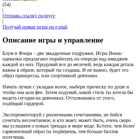
(54)
|
Отправь ссылку подруге
|
Получай новые игры на e-mail
Описание игры и управление
Блум и Флора – две закадычные подружки. Игры Винкс
одевалки предлагают поработать по очереди над имиджем
каждой из них. Продумай все до мелочей, ведь каждая деталь
важна в образе, который ты создашь. И не важно, будет это
образ принцессы, или спортивной девчонки.
Начать лучше с укладки волос, выбери прическу по душе и
чтобы она шла фее. Затем подумай, какой стиль ты хотела бы
видеть сегодня на девчонках. Отталкиваясь от этого,
подбирай гардероб.
Экспериментируй с различными сочетаниями, не бойся
сочетать несочетаемое, и кто знает, может быть, очень скоро
мы услышим о новых трендах в мире моде. Кстати, чем более
гармоничный образ ты подберешь, тем больше баллов
получишь.