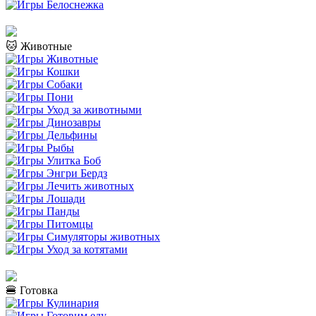
🐱 Животные
🍔 Готовка