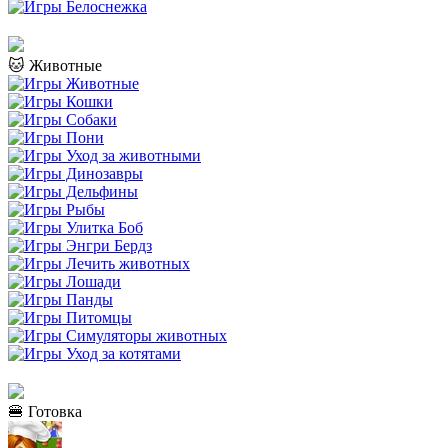
🐱 Животные
🍔 Готовка