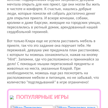
котенка. Подкармливая бедных зверюшек, девушка
мечтала открыть для них приют, где они могли бы жить
в чистоте и комфорте. К счастью, нашлись добрые
люди, которые помогли ей собрать достаточно денег
для открытия приюта. И вскоре кочешки, собаки,
кролики и даже барсуки, живущие на городских улицах,
переселились в уютный домик, арендованный нашей
сердобольной героиней.
Вот только Клара еще не успела расставить мебель в
приюте, так что это задание она поручает тебе. Не
переживай, девушка уже придумала план расстановки,
с которым ты можешь ознакомиться, нажав на кнопку
"Hint". Запомни, где что расположено и принимайся за
дело! С помощью мышки перетаскивай предметы и
животных на места, указанные Кларой. При
необходимости, можешь еще раз посмотреть на
расположение мебели и питомцев, но не забывай, что
количество "подглядываний" в игре ограничено!
ПОПУЛЯРНЫЕ ИГРЫ