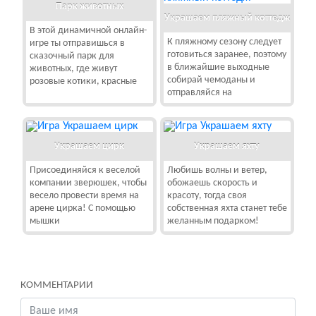
Парк животных
Украшаем пляжный коттедж
В этой динамичной онлайн-
К пляжному сезону следует
игре ты отправишься в
готовиться заранее, поэтому
сказочный парк для
в ближайшие выходные
животных, где живут
собирай чемоданы и
розовые котики, красные
отправляйся на
Украшаем цирк
Украшаем яхту
Присоединяйся к веселой
Любишь волны и ветер,
компании зверюшек, чтобы
обожаешь скорость и
весело провести время на
красоту, тогда своя
арене цирка! С помощью
собственная яхта станет тебе
мышки
желанным подарком!
КОММЕНТАРИИ