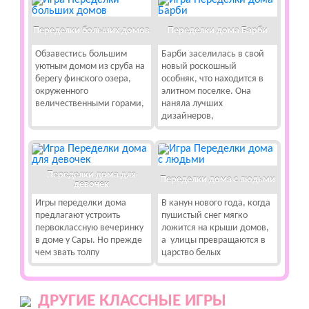
Переделки больших домов
Переделки дома Барби
Обзавестись большим
Барби заселилась в свой
уютным домом из сруба на
новый роскошный
берегу финского озера,
особняк, что находится в
окруженного
элитном поселке. Она
величественными горами,
наняла лучших
дизайнеров,
Переделки дома для
Переделки дома с людьми
девочек
Игры переделки дома
В канун нового года, когда
предлагают устроить
пушистый снег мягко
первоклассную вечеринку
ложится на крыши домов,
в доме у Сары. Но прежде
а улицы превращаются в
чем звать толпу
царство белых
ДРУГИЕ КЛАССНЫЕ ИГРЫ