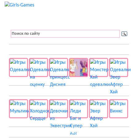
👚 Одевалки
📺 Мультики
👸 Принцессы