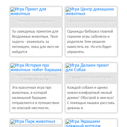
Приют для животных
Центр домашних животных
Ты заведуешь приютом для
Однажды бабушка главной
бездомных животных. Твоя
героини игры заболела и
задача - ухаживать за
родители Эми решили
питомцем, пока для него не
навестить ее. Но кто будет
найдутся
управлять
История про животных:
Делаем приют для Собак
побег барашка
Эта красочная игра про
Каждой собаке и щенку
животных, в которой
нужен комфортный милый
маленький барашек
домик! Обустрой в нем все!
отправляется в путешествие
С помощью мышки расставь
по опасной местности,
диваны в