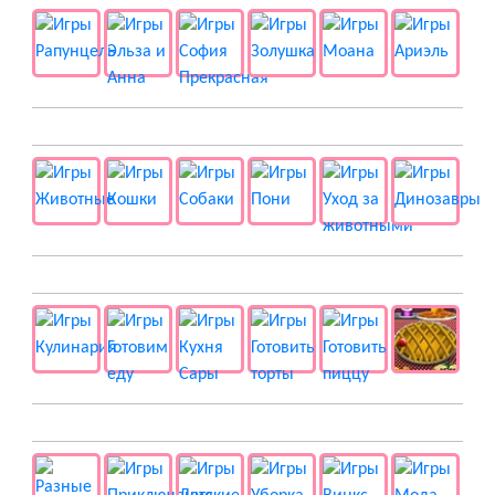
🐱 Животные
🍔 Готовка
👻 Разные