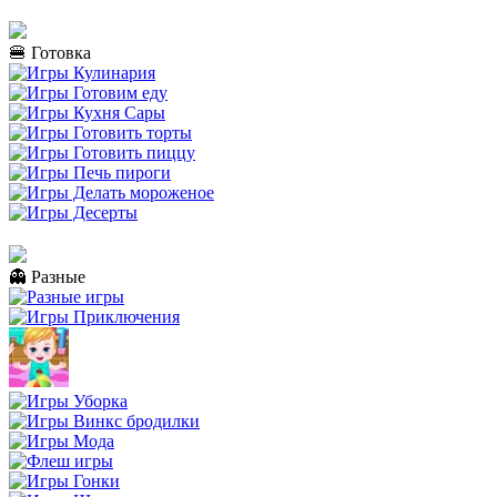
🍔 Готовка
👻 Разные