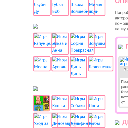
ОПИ
Попроб
актеро
помощь
👸 Принцессы
папку 
Ба
При
рас
🐱 Животные
Гов
кот
от
Д