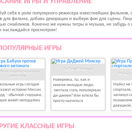
САНИЕ ИГРЫ И УПРАВЛЕНИЕ
уй себя в роли популярного режисера известнейших фильмов, с
в для фильма, добавь декорации и выбери фон для сцены. Пиш
ю смайликов. Конечно же нужны титры и музыка, не забудь о 
и наслаждайся просмотром!
ПОПУЛЯРНЫЕ ИГРЫ
ДиДжей Миксер
буля против игрового
Прикол
автомата
Наверняка, ты, как и
кольные игры сегодня
Майкл не 
многие молодые люди,
скажут историю Миссис
спортзале,
мечтала стать популярным
ард - обычной старушки,
заглянул 
ди-джеем? Или хотела бы
орая живёт неподалеку
познакоми
просто научиться
девушкой.
РУГИЕ КЛАССНЫЕ ИГРЫ