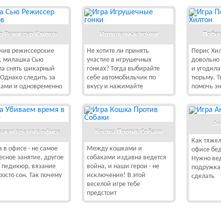
ю Режиссер Клипов
Игрушечные гонки
Побег
чив режиссерские
Не хотите ли принять
Перис Хил
, милашка Сью
участие в игрушечных
довольно 
а снять шикарный
гонках? Тогда выбирайте
и угодил
 Однако следить за
себе автомобильчик по
тюрьму. Т
ами и одновременно
вкусу и нажимайте
помочь з
Ан
ваем время в офисе
Кошка Против Собаки
Как тяжел
а в офисе - не самое
Между кошками и
офисе бе
есное занятие, другое
собаками издавна ведется
Нужно вед
- педикюр, вязание
война, и наши герои - не
подружка
росто сон. Так почему
исключение! В этой
сделать
веселой игре тебе
предстоит