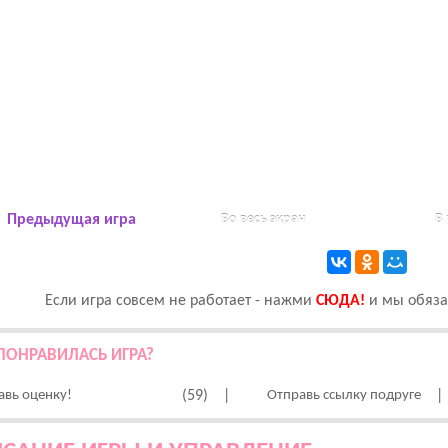
Предыдущая игра
Во весь экран
В
Если игра совсем не работает - нажми
CЮДА!
и мы обязат
ПОНРАВИЛАСЬ ИГРА?
авь оценку!
(59)
|
Отправь ссылку подруге
|