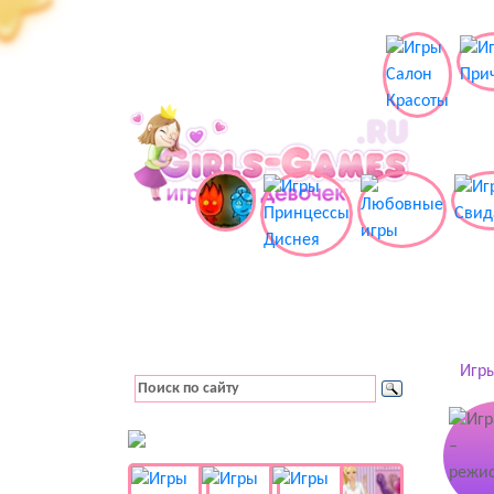
Игры
👚 Одевалки