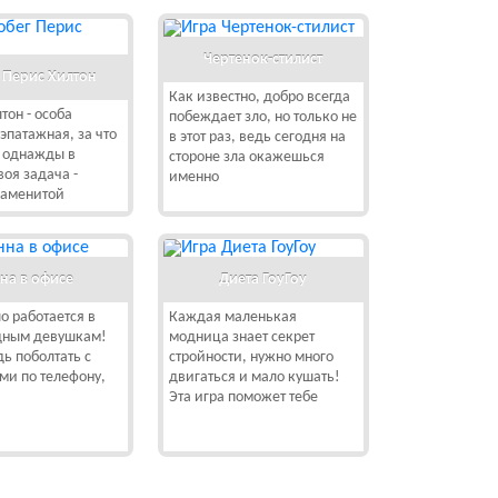
Чертенок-стилист
 Перис Хилтон
Как известно, добро всегда
тон - особа
побеждает зло, но только не
эпатажная, за что
в этот раз, ведь сегодня на
а однажды в
стороне зла окажешься
воя задача -
именно
наменитой
на в офисе
Диета ГоуГоу
о работается в
Каждая маленькая
дным девушкам!
модница знает секрет
ь поболтать с
стройности, нужно много
ми по телефону,
двигаться и мало кушать!
Эта игра поможет тебе