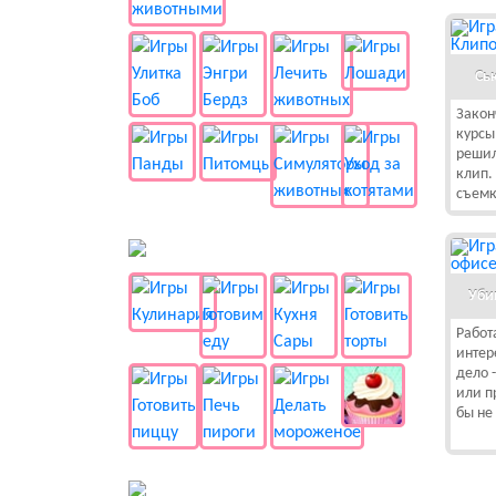
Сь
Закон
курсы
решил
клип.
съемк
🍔 Готовка
Уби
Работ
интер
дело 
или п
бы не
👻 Разные