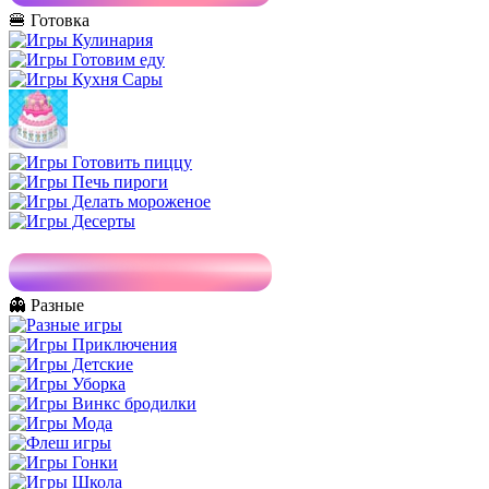
🍔 Готовка
👻 Разные