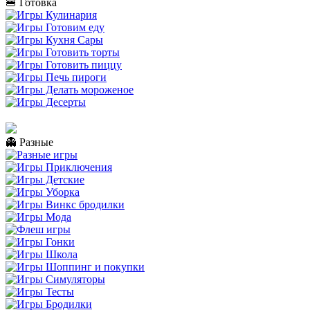
🍔 Готовка
👻 Разные