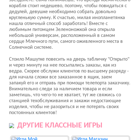
звездолете. Сама понимаешь, что аренда космического
корабля стоит недешево, поэтому, чтобы повидаться с
дедулей, девушке необходимо собрать довольно
кругленькую сумму. К счастью, милая инопланетянка
нашла отличный способ заработать! Вместе с
любимым питомцем Зеленоножкой она открыла
небольшой универсам, расположенный в самом
сердце Млечного пути, самого оживленного места в
Солнечной системе.
Стоило Машутке повесить на дверь табличку "Открыто"
и через минуту на нее посыпались заказы, как из
ведра. Скорее обслужи клиентов по высшему разряду -
для начала сложи все заказанное в ящик, заем
запакуй его и отправь при помощи телепорта заказчику.
Внимательно следи за наличием товара и если
заметишь, что чего-то не хватает, тут же свяжись со
станцией техобслуживания и закажи недостающие
изделия, чтобы не разориться и не потерять своих
постоянных клиентов!
ДРУГИЕ КЛАССНЫЕ ИГРЫ