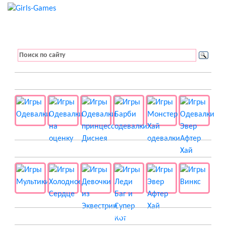
👚 Одевалки
📺 Мультики
👸 Принцессы