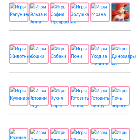
🐱 Животные
🍔 Готовка
👻 Разные