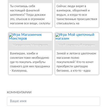
Ты считаешь себя
Сейчас люди верят в
настоящей фанаткой
вампиров, оборотней и
шоппинга? Тогда докажи
ведьм, а когда-то все
это, отыскав в огромном
таинственные происшествия
магазине все вещи, силуэты
списывались на
Магазинчик Монстеров
Мой цветочный магазин
Вампирам, зомби и
Зимой и летом в цветочном
скелетам тоже необходимо
магазине полно
где-то покупать атрибуты
покупателей! Кто-то хочет
главного для них праздника
приобрести цветущую
- Хэллоуина,
бегонию, а кто-то - едва
КОММЕНТАРИИ