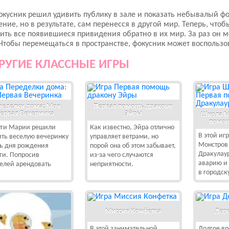
окусник решил удивить публику в зале и показать небывалый фок
ние, но в результате, сам перенесся в другой мир. Теперь, что
ить все появившиеся привидения обратно в их мир. За раз он м
Чтобы перемещаться в пространстве, фокусник может воспользо
РУГИЕ КЛАССНЫЕ ИГРЫ
ределки дома: Моя
Первая помощь дракону
ервая Вечеринка
Эйры
Школа М
помощ
ги Марии решили
Как известно, Эйра отлично
В этой иг
ить веселую вечеринку
управляет ветрами, но
Монстров
ть дня рождения
порой она об этом забывает,
Дракулаур
ги. Попросив
из-за чего случаются
аварию и
елей арендовать
неприятности.
в городск
Миссия Конфетка
Дер
В этой занимательной
Долгое в