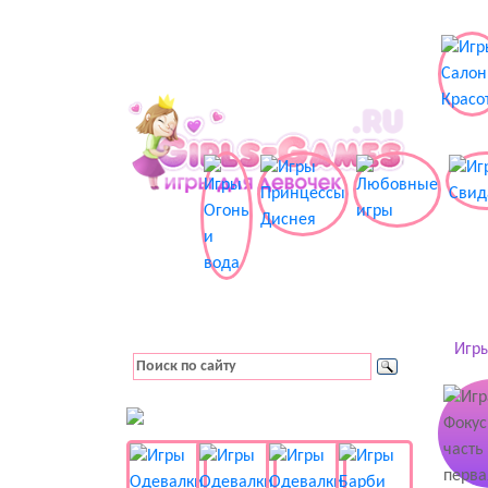
Игры
👚 Одевалки