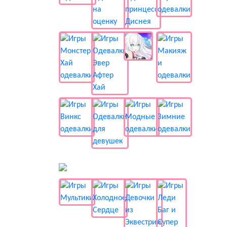
📺 Мультики