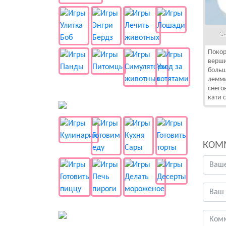
С
Покор
верши
больш
лемми
снего
кати 
🍔 Готовка
КОМ
👻 Разные