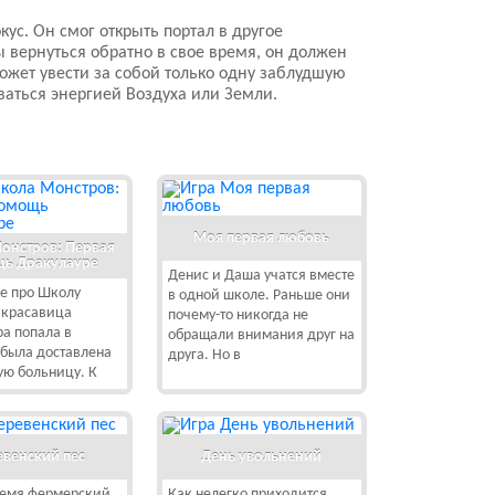
ус. Он смог открыть портал в другое
бы вернуться обратно в свое время, он должен
ожет увести за собой только одну заблудшую
ваться энергией Воздуха или Земли.
Моя первая любовь
онстров: Первая
ь Дракулауре
Денис и Даша учатся вместе
ре про Школу
в одной школе. Раньше они
 красавица
почему-то никогда не
а попала в
обращали внимания друг на
 была доставлена
друга. Но в
ую больницу. К
евенский пес
День увольнений
ремя фермерский
Как нелегко приходится