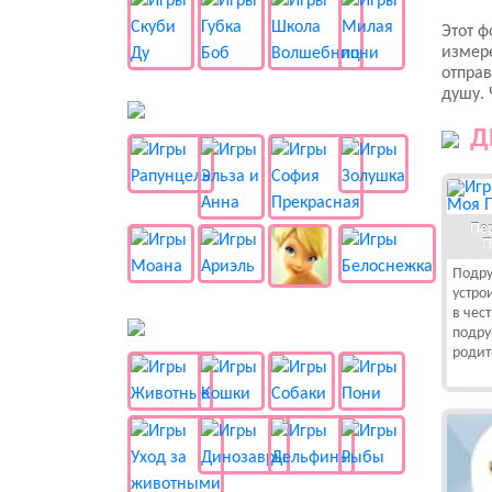
Этот ф
измере
отправ
душу. 
👸 Принцессы
Д
Пе
П
Подру
устро
в чес
🐱 Животные
подру
родит