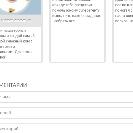
аркаде тебе предстоит
пес по кл
помочь юному суперагенту
помогал с
выполнить важное задание
пасти ове
нежные лемминги
- собрать все
волков, н
и наши горные
ны и создай самый
ой снежный ком с
нгами и
виками! Для этого
свой
МЕНТАРИИ