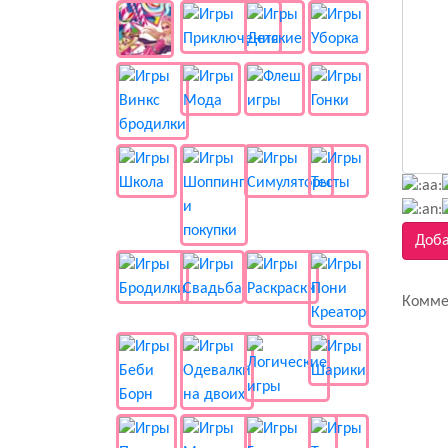
Доба
Комме