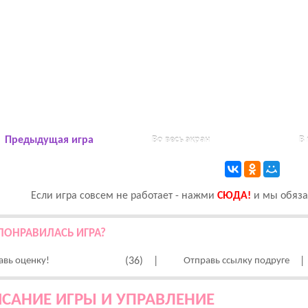
Предыдущая игра
Во весь экран
В
Если игра совсем не работает - нажми
CЮДА!
и мы обязат
ПОНРАВИЛАСЬ ИГРА?
авь оценку!
(36)
|
Отправь ссылку подруге
|
САНИЕ ИГРЫ И УПРАВЛЕНИЕ