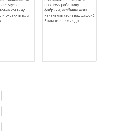
ичке Муссон
простому работнику
воему хозяину
фабрики, особенно если
ц и охранять их от
начальник стоит над душой!
о
Внимательно следи