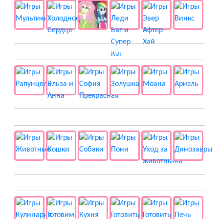
👸 Принцессы
🐱 Животные
🍔 Готовка