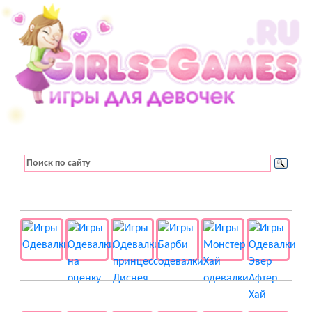
👚 Одевалки
📺 Мультики