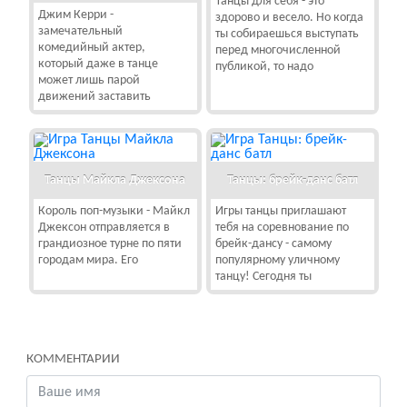
Танцы для себя - это
Джим Керри -
здорово и весело. Но когда
замечательный
ты собираешься выступать
комедийный актер,
перед многочисленной
который даже в танце
публикой, то надо
может лишь парой
движений заставить
Танцы Майкла Джексона
Танцы: брейк-данс батл
Король поп-музыки - Майкл
Игры танцы приглашают
Джексон отправляется в
тебя на соревнование по
грандиозное турне по пяти
брейк-дансу - самому
городам мира. Его
популярному уличному
танцу! Сегодня ты
КОММЕНТАРИИ