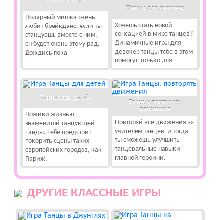
Линия танца
Танцы для девочек
Полярный мишка очень
Хочешь стать новой
любит брейкданс, если ты
сенсацией в мире танцев?
станцуешь вместе с ним,
Динамичные игры для
он будет очень этому рад.
девочек танцы тебе в этом
Дождись пока
помогут, только для
Танцы для детей
Танцы: повторять
движения
Поживи жизнью
Повторяй все движения за
знаменитой танцующей
учителем танцев, и тогда
панды. Тебе предстоит
ты сможешь улучшить
покорить сцены таких
танцевальные навыки
европейских городов, как
главной героини.
Париж,
ДРУГИЕ КЛАССНЫЕ ИГРЫ