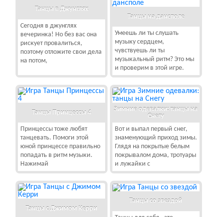
Танцы в Джунглях
Танцы на дансполе
Сегодня в джунглях
Умеешь ли ты слушать
вечеринка! Но без вас она
музыку сердцем,
рискует провалиться,
чувствуешь ли ты
поэтому отложите свои дела
музыкальный ритм? Это мы
на потом,
и проверим в этой игре.
Зимние одевалки: танцы на
Танцы Принцессы 4
Снегу
Принцессы тоже любят
Вот и выпал первый снег,
танцевать. Помоги этой
знаменующий приход зимы.
юной принцессе правильно
Глядя на покрытые белым
попадать в ритм музыки.
покрывалом дома, тротуары
Нажимай
и лужайки с
Танцы со звездой
Танцы с Джимом Керри