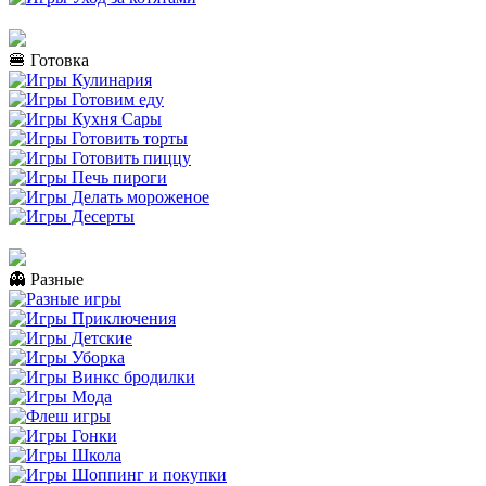
🍔 Готовка
👻 Разные