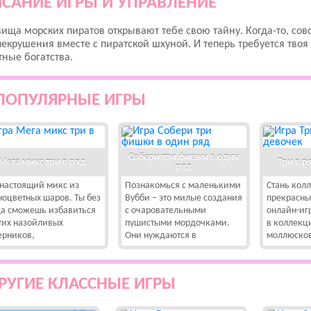
САНИЕ ИГРЫ И УПРАВЛЕНИЕ
ища морских пиратов открывают тебе свою тайну. Когда-то, сов
екрушения вместе с пиратской шхуной. И теперь требуется твоя 
ные богатства.
ПОПУЛЯРНЫЕ ИГРЫ
Собери три фишки в один
Мега микс три в ряд
Три в р
ряд
 настоящий микс из
Познакомься с маленькими
Стань кол
ноцветных шаров. Ты без
Вубби – это милые создания
прекрасны
да сможешь избавиться
с очаровательными
онлайн-игр
этих назойливых
пушистыми мордочками.
в коллекц
ерников,
Они нуждаются в
моллюсков
РУГИЕ КЛАССНЫЕ ИГРЫ