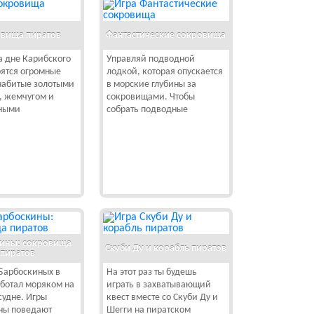
вища пиратов
Фантастические сокровища
на дне Карибского
Управляй подводной
ятся огромные
лодкой, которая опускается
набитые золотыми
в морские глубины за
, жемчугом и
сокровищами. Чтобы
ными
собрать подводные
ины: сокровища
Скуби Ду и корабль пиратов
пиратов
Барбоскиных в
На этот раз ты будешь
ботал моряком на
играть в захватывающий
судне. Игры
квест вместе со Скуби Ду и
ны поведают
Шегги на пиратском