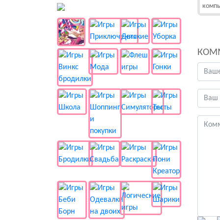
компь
👻 Разные
КОМ