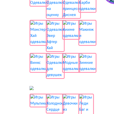
📺 Мультики