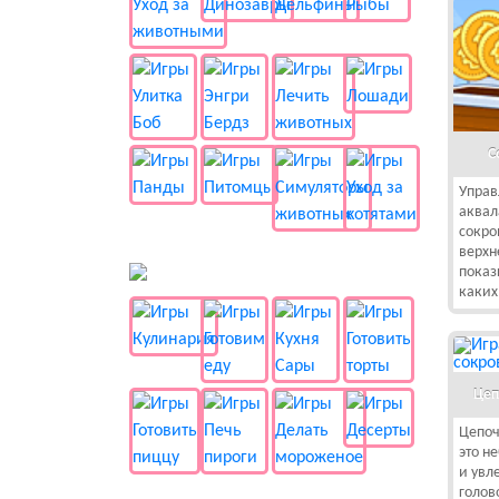
С
Управ
аквал
сокро
верхн
показ
🍔 Готовка
каких
Цеп
Цепоч
это н
и увл
голов