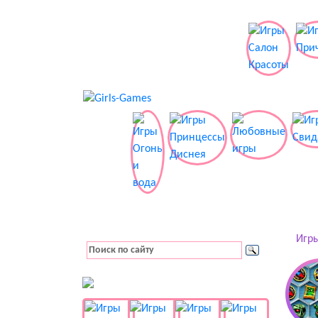
Игры
👚 Одевалки