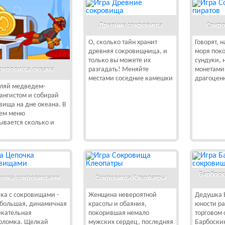
Древние сокровища
Сокро
О, сколько тайн хранит
Говорят, 
древняя сокровищница, и
моря поко
только вы можете их
сундуки, 
окровища океана
разгадать! Меняйте
монетами
местами соседние камешки
драгоцен
ляй медведем-
ангистом и собирай
вища на дне океана. В
ем меню
ывается сколько и
Барбоск
очка сокровищами
Сокровища Клеопатры
ка с сокровищами -
Женщина невероятной
Дедушка 
ебольшая, динамичная
красоты и обаяния,
юности ра
екательная
покорившая немало
торговом 
оломка. Щелкай
мужских сердец, последняя
Барбоски