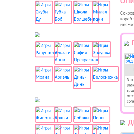
ОПИ
Сокров
корабл
несмет
👸 Принцессы
Это
раз
тру
от 
🐱 Животные
соп
Д