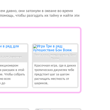
сем давно, они затонули в океане во время
помощь, чтобы разгадать их тайну и найти эти
Три в ряд: путешествие Бон
яд для девочек
Вояж
лекционером
Красочная игра, где в диких
х ракушек в этой
тропических джунглях тебе
е. Чтобы собрать
предстоит шаг за шагом
ию всех
расчищать местность от
 до
шариков,