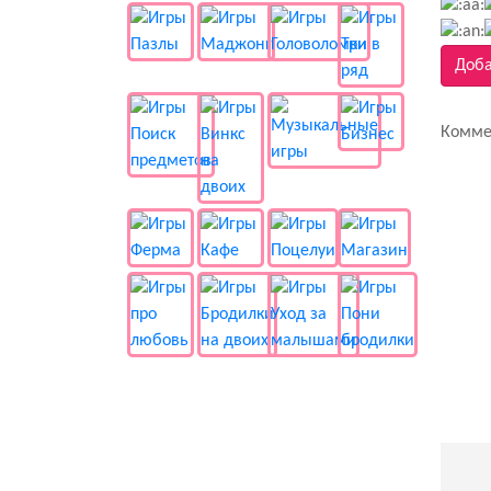
Доба
Комме