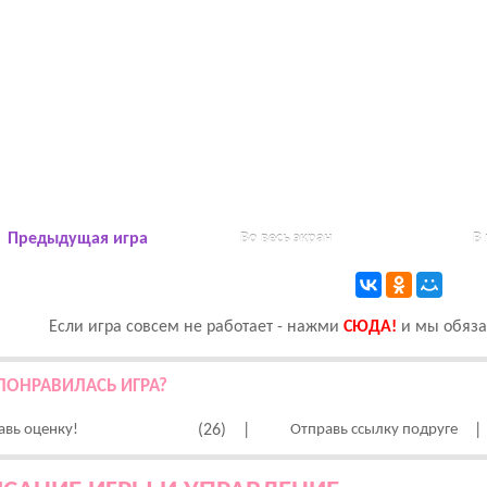
Предыдущая игра
Во весь экран
В
Если игра совсем не работает - нажми
CЮДА!
и мы обязат
ПОНРАВИЛАСЬ ИГРА?
авь оценку!
(26)
|
Отправь ссылку подруге
|