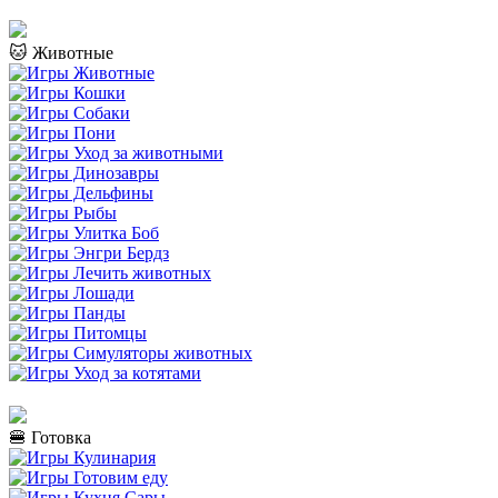
🐱 Животные
🍔 Готовка