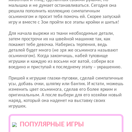
животных и птиц, сделанных своими руками, но
малышка и не думает останавливаться. Сегодня она
решила пополнить коллекцию симпатичным
осьминогом и просит тебя помочь ей. Скорее запускай
игру и вместе с Зои пройти все этапы кройки и шитья!
Для начала вырежи из ткани необходимые детали,
затем прострочи их на швейной машинке так, как
покажет тебе девочка. Наберись терпения, ведь
деталей будет много (не зря же осьминога называют
осьминогом). Когда закончишь, набей туловище
игрушки и каждую из восьми ног ватой, собери все
воедино и приступай к последнему этапу – украшению.
Пришей к игрушке глазки-пуговки, сделай симпатичные
усы, добавь очки, шляпку или бантик. И кстати, можешь
изменить цвет осьминога, сделав его более ярким и
оригинальным. А после выбери для его хозяйки новый
наряд, который она наденет на выставку своих
игрушек.
ПОПУЛЯРНЫЕ ИГРЫ