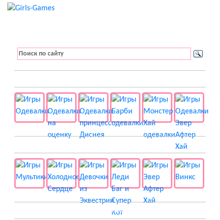
👚 Одевалки
📺 Мультики
👸 Принцессы