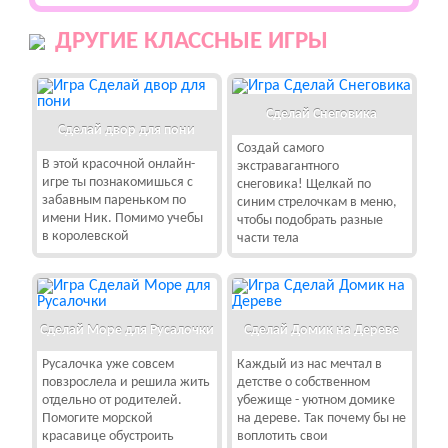
ДРУГИЕ КЛАССНЫЕ ИГРЫ
Сделай Снеговика
Сделай двор для пони
Создай самого
В этой красочной онлайн-
экстравагантного
игре ты познакомишься с
снеговика! Щелкай по
забавным пареньком по
синим стрелочкам в меню,
имени Ник. Помимо учебы
чтобы подобрать разные
в королевской
части тела
Сделай Море для Русалочки
Сделай Домик на Дереве
Русалочка уже совсем
Каждый из нас мечтал в
повзрослела и решила жить
детстве о собственном
отдельно от родителей.
убежище - уютном домике
Помогите морской
на дереве. Так почему бы не
красавице обустроить
воплотить свои