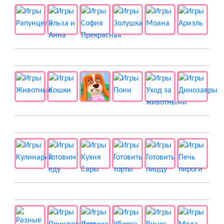
🐱 Животные
🍔 Готовка
👻 Разные