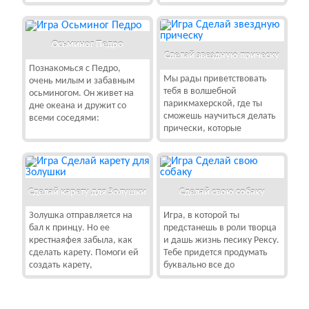
Осьминог Педро
Сделай звездную прическу
Познакомься с Педро,
Мы рады приветствовать
очень милым и забавным
тебя в волшебной
осьминогом. Он живет на
парикмахерской, где ты
дне океана и дружит со
сможешь научиться делать
всеми соседями:
прически, которые
Сделай карету для Золушки
Сделай свою собаку
Золушка отправляется на
Игра, в которой ты
бал к принцу. Но ее
предстанешь в роли творца
крестнаяфея забыла, как
и дашь жизнь песику Рексу.
сделать карету. Помоги ей
Тебе придется продумать
создать карету,
буквально все до