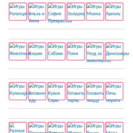
🐱 Животные
🍔 Готовка
👻 Разные