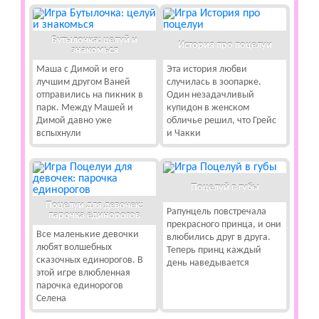
Бутылочка: целуй и
История про поцелуи
знакомься
Маша с Димой и его
Эта история любви
лучшим другом Ваней
случилась в зоопарке.
отправились на пикник в
Один незадачливый
парк. Между Машей и
купидон в женском
Димой давно уже
обличье решил, что Грейс
вспыхнули
и Чакки
Поцелуй в губы
Поцелуи для девочек:
Рапунцель повстречала
парочка единорогов
прекрасного принца, и они
Все маленькие девочки
влюбились друг в друга.
любят волшебных
Теперь принц каждый
сказочных единорогов. В
день наведывается
этой игре влюбленная
парочка единорогов
Селена