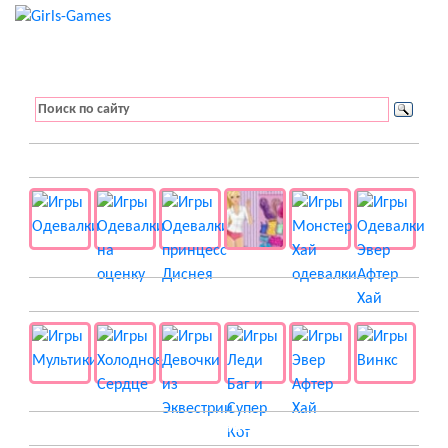
👚 Одевалки
📺 Мультики
👸 Принцессы