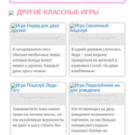
ДРУГИЕ КЛАССНЫЕ ИГРЫ
Наряд для двух друзей
Сказочный поцелуй
В зачарованном лесу
В одной деревне случилась
обитают необычные звери,
беда – злая ведьма
которые всегда живут
превратила ее жителей в
мирно и дружно. Каждый
каменных статуй. Но двум
день здесь можно
влюбленным
Поцелуйчики на дне
Поцелуй Леди Гагу
рождения
Знаменитости тоже имеют
Кто-то приходит на день
право на личную жизнь, но
рождение полакомится
эти назойливые журналисты
тортиком, но нас больше
не дают и шагу ступить без
интересуют сладкие
поцелуи! Смотри по