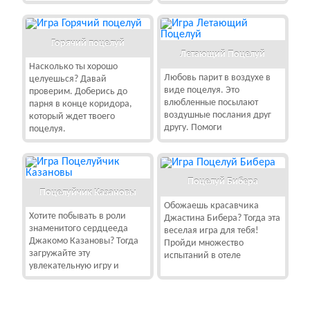
Горячий поцелуй
Летающий Поцелуй
Насколько ты хорошо
Любовь парит в воздухе в
целуешься? Давай
виде поцелуя. Это
проверим. Доберись до
влюбленные посылают
парня в конце коридора,
воздушные послания друг
который ждет твоего
другу. Помоги
поцелуя.
Поцелуй Бибера
Поцелуйчик Казановы
Обожаешь красавчика
Хотите побывать в роли
Джастина Бибера? Тогда эта
знаменитого сердцееда
веселая игра для тебя!
Джакомо Казановы? Тогда
Пройди множество
загружайте эту
испытаний в отеле
увлекательную игру и