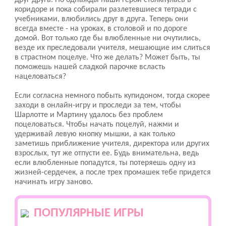
друг друга. Но однажды наши герои столкнулась в
коридоре и пока собирали разлетевшиеся тетради с
учебниками, влюбились друг в друга. Теперь они
всегда вместе - на уроках, в столовой и по дороге
домой. Вот только где бы влюбленные ни очутились,
везде их преследовали учителя, мешающие им слиться
в страстном поцелуе. Что же делать? Может быть, ты
поможешь нашей сладкой парочке всласть
нацеловаться?
Если согласна немного побыть купидоном, тогда скорее
заходи в онлайн-игру и проследи за тем, чтобы
Шарлотте и Мартину удалось без проблем
поцеловаться. Чтобы начать поцелуй, нажми и
удерживай левую кнопку мышки, а как только
заметишь приближение учителя, директора или других
взрослых, тут же отпусти ее. Будь внимательна, ведь
если влюбленные попадутся, ты потеряешь одну из
жизней-сердечек, а после трех промашек тебе придется
начинать игру заново.
ПОПУЛЯРНЫЕ ИГРЫ