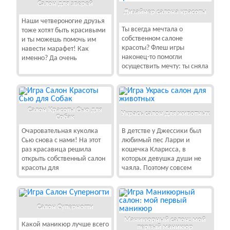
Салон для зверей
Дизайнер салона красоты
Наши четвероногие друзья
Ты всегда мечтала о
тоже хотят быть красивыми
собственном салоне
и ты можешь помочь им
красоты? Флеш игры
навести марафет! Как
наконец-то помогли
именно? Да очень
осуществить мечту: ты сняла
Салон Красоты Сью для
Укрась салон для животных
Собак
Очаровательная куколка
В детстве у Джессики был
Сью снова с нами! На этот
любимый пес Ларри и
раз красавица решила
кошечка Кларисса, в
открыть собственный салон
которых девушка души не
красоты для
чаяла. Поэтому совсем
Салон Суперногти
Маникюрный салон: мой
Какой маникюр лучше всего
первый маникюр