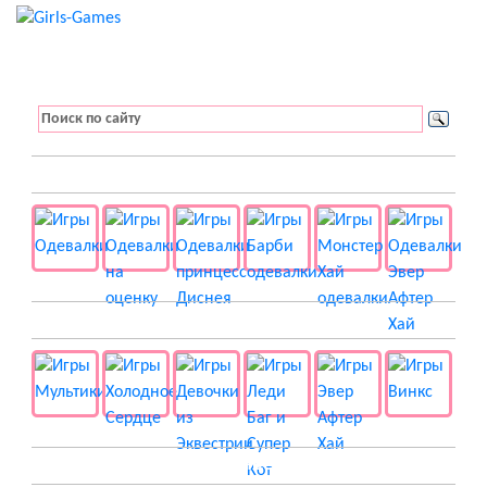
👚 Одевалки
📺 Мультики
👸 Принцессы