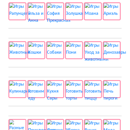
🐱 Животные
🍔 Готовка
👻 Разные