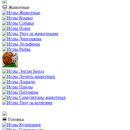
🐱 Животные
🍔 Готовка