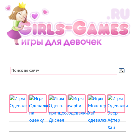
👚 Одевалки
📺 Мультики