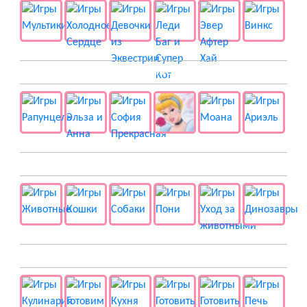
👸 Принцессы
🐱 Животные
🍔 Готовка