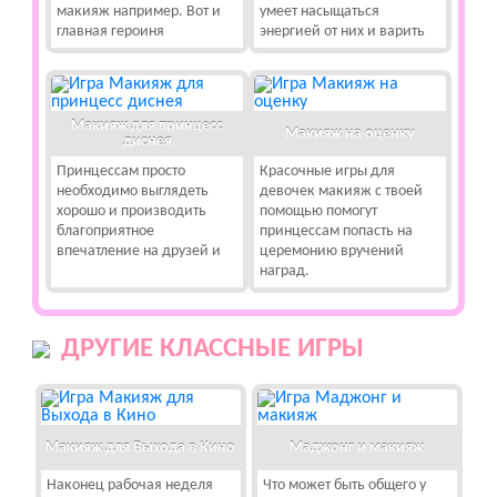
макияж например. Вот и
умеет насыщаться
главная героиня
энергией от них и варить
Макияж для принцесс
Макияж на оценку
диснея
Принцессам просто
Красочные игры для
необходимо выглядеть
девочек макияж с твоей
хорошо и производить
помощью помогут
благоприятное
принцессам попасть на
впечатление на друзей и
церемонию вручений
наград.
ДРУГИЕ КЛАССНЫЕ ИГРЫ
Макияж для Выхода в Кино
Маджонг и макияж
Наконец рабочая неделя
Что может быть общего у