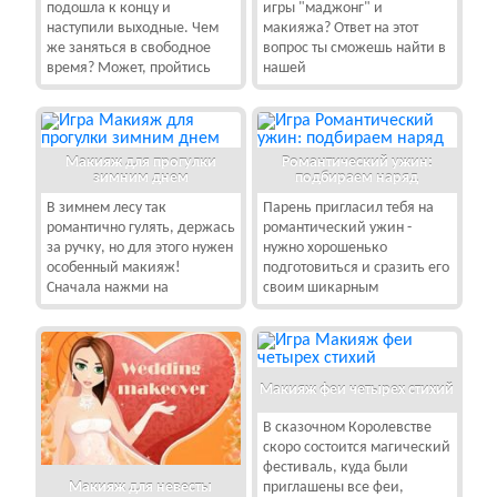
подошла к концу и
игры "маджонг" и
наступили выходные. Чем
макияжа? Ответ на этот
же заняться в свободное
вопрос ты сможешь найти в
время? Может, пройтись
нашей
Макияж для прогулки
Романтический ужин:
зимним днем
подбираем наряд
В зимнем лесу так
Парень пригласил тебя на
романтично гулять, держась
романтический ужин -
за ручку, но для этого нужен
нужно хорошенько
особенный макияж!
подготовиться и сразить его
Сначала нажми на
своим шикарным
Макияж феи четырех стихий
В сказочном Королевстве
скоро состоится магический
фестиваль, куда были
Макияж для невесты
приглашены все феи,