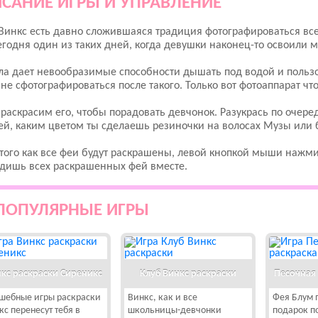
САНИЕ ИГРЫ И УПРАВЛЕНИЕ
Винкс есть давно сложившаяся традиция фотографироваться вс
егодня один из таких дней, когда девушки наконец-то освоили 
ла дает невообразимые способности дышать под водой и польз
 не сфотографироваться после такого. Только вот фотоаппарат ч
раскрасим его, чтобы порадовать девчонок. Разукрась по очер
й, каким цветом ты сделаешь резиночки на волосах Музы или 
того как все феи будут раскрашены, левой кнопкой мыши нажми
дишь всех раскрашенных фей вместе.
ПОПУЛЯРНЫЕ ИГРЫ
кс раскраски Сиреникс
Клуб Винкс раскраски
Песочная
шебные игры раскраски
Винкс, как и все
Фея Блум 
кс перенесут тебя в
школьницы-девчонки
подарок по