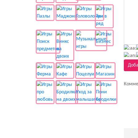
Доба
Комме