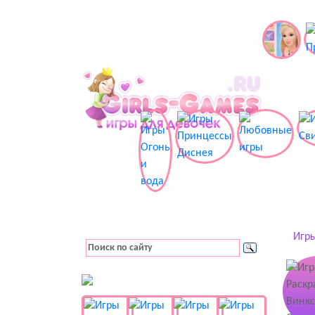
Игры
👚 Одевалки