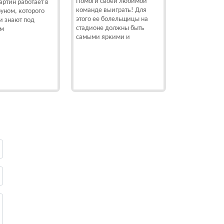
Помоги своей любимой
ртин работает в
команде выиграть! Для
уном, которого
этого ее болельщицы на
и знают под
стадионе должны быть
ем
самыми яркими и