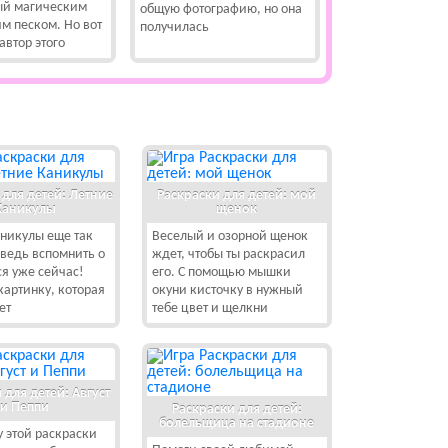
ый магическим
общую фотографию, но она
 песком. Но вот
получилась
автор этого
 для детей: Летние
Раскраски для детей: мой
Каникулы
щенок
никулы еще так
Веселый и озорной щенок
 ведь вспомнить о
ждет, чтобы ты раскрасил
ся уже сейчас!
его. С помощью мышки
артинку, которая
окуни кисточку в нужный
ет
тебе цвет и щелкни
 для детей: Август
и Пеппи
Раскраски для детей:
болельщица на стадионе
 этой раскраски