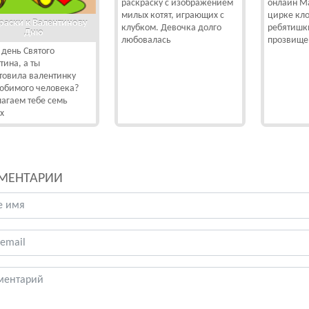
раскраску с изображением
онлайн Ма
милых котят, играющих с
цирке кло
раски к Валентинову
клубком. Девочка долго
ребятишк
Дню
любовалась
прозвищ
 день Святого
тина, а ты
товила валентинку
юбимого человека?
агаем тебе семь
х
МЕНТАРИИ