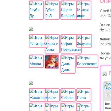
ОПИ
У фей 
сил. С
Эта си
👸 Принцессы
Ну как
Давай 
мелоче
После 
ты уви
🐱 Животные
Вин
Вол
Вин