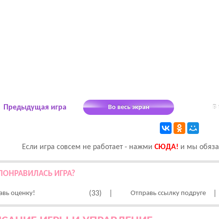
Предыдущая игра
Во весь экран
В
Если игра совсем не работает - нажми
CЮДА!
и мы обязат
ПОНРАВИЛАСЬ ИГРА?
авь оценку!
(33)
|
Отправь ссылку подруге
|