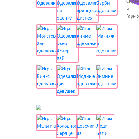
📺 Мультики