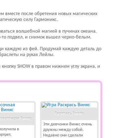
ем вместе после обретения новых магических
магическую силу Гармоникс.
оваться волшебной магией в пучинах океана.
то-то подвел, и снимок вышел черно-белым.
еди каждую из фей. Продумай каждую деталь до
браслеты на руках Лейлы.
 кнопку SHOW в правом нижнем углу экрана, и
Раскрась Винкс
 раскраска Винкс
Эти девчонки Винкс очень
получила в
дружны между собой.
ртрет,
Недавно они сделали