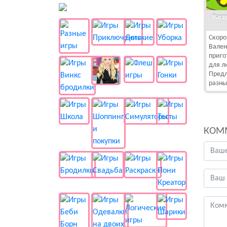
👻 Разные
Раск
Скоро
Вален
приго
для л
Предл
разны
КОМ