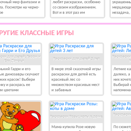
зочный мир фантазии и
любят раскраски, особенно
украшенн
та. Посмотри на черно-
со своим изображением.
мерцающим
ое
Вот и в этот раз им
незадача, 
РУГИЕ КЛАССНЫЕ ИГРЫ
ски для детей: Гарри и
Раскраски
Раскраски для детей 3 лет
Его Друзья
ький Гарри и его
В мире этой сказочной игры
Летние ка
ые динозавры скучают
раскраски для детей есть
далеко, а
рких красок! Выбери
красивый лес со
них хочет
нку и раскрась ее
множеством красивых мест
Выбирай к
и цветами
и забавных
напомина
Раскраски
Раскраски Розы: коты в доме
Мама купила Розе новую
По сюжету