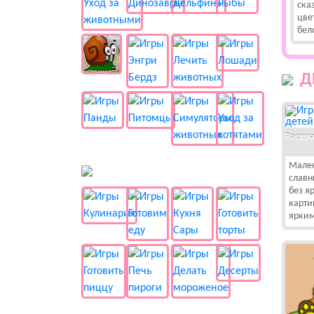
ска
цве
бел
Д
Раскра
Мален
🍔 Готовка
славн
без я
карти
ярким