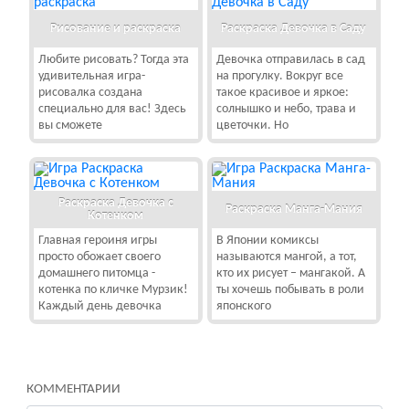
Рисование и раскраска
Раскраска Девочка в Саду
Любите рисовать? Тогда эта
Девочка отправилась в сад
удивительная игра-
на прогулку. Вокруг все
рисовалка создана
такое красивое и яркое:
специально для вас! Здесь
солнышко и небо, трава и
вы сможете
цветочки. Но
Раскраска Девочка с
Раскраска Манга-Мания
Котенком
Главная героиня игры
В Японии комиксы
просто обожает своего
называются мангой, а тот,
домашнего питомца -
кто их рисует – мангакой. А
котенка по кличке Мурзик!
ты хочешь побывать в роли
Каждый день девочка
японского
КОММЕНТАРИИ