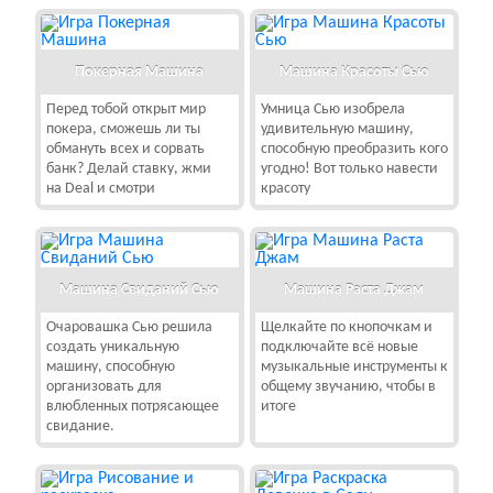
Покерная Машина
Машина Красоты Сью
Перед тобой открыт мир
Умница Сью изобрела
покера, сможешь ли ты
удивительную машину,
обмануть всех и сорвать
способную преобразить кого
банк? Делай ставку, жми
угодно! Вот только навести
на Deal и смотри
красоту
Машина Свиданий Сью
Машина Раста Джам
Очаровашка Сью решила
Щелкайте по кнопочкам и
создать уникальную
подключайте всё новые
машину, способную
музыкальные инструменты к
организовать для
общему звучанию, чтобы в
влюбленных потрясающее
итоге
свидание.