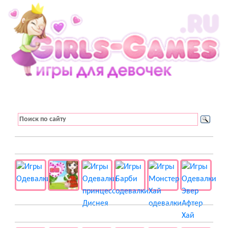
👚 Одевалки
📺 Мультики