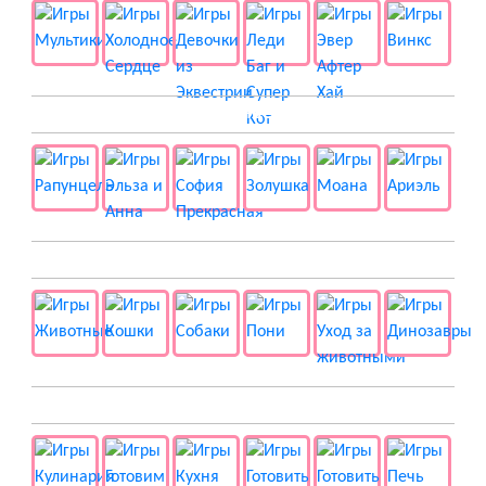
👸 Принцессы
🐱 Животные
🍔 Готовка