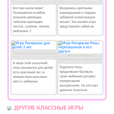
Вот оно какое море!
Вооружись цветными
Разноцветно-голубое,
карандашами и подари
волнами шумящее,
забавной иллюстрации
чайками кричащее,
жизнь! Эта онлайн игра
чистое, солёное, тёплое,
представляет собой не
рифлёное. С
Раскраски для детей 3 лет
Раскраски Розы:
черепашонок и его друзья
В мире этой сказочной
Родители Розы
игры раскраски для детей
продолжают баловать
есть красивый лес со
свою любимую дочурку
множеством красивых
интересными
мест и забавных
раскрасками. На этот раз
девочка получила
ДРУГИЕ КЛАССНЫЕ ИГРЫ