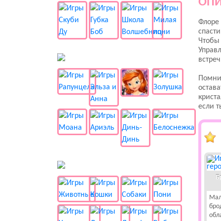
ОПИ
Флоре 
спасти
Чтобы 
Управл
👸 Принцессы
встреч
Помни,
остава
криста
если т
🐱 Животные
Б
Мал
бро
обл