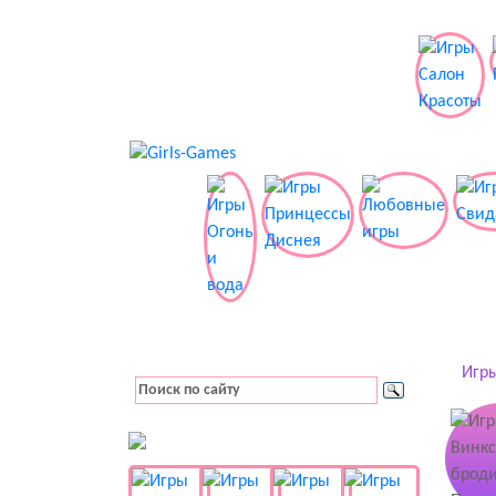
Игры
👚 Одевалки