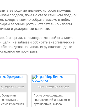
атить ее родную планету, которую можешь
нови злодеек, пока не стало слишком поздно!
я, которые можно собрать высоко в небе.
бирай зеленые ростки, старательно избегая
тениями и дождевыми каплями.
терей энергии, с помощью которой она может
ой цели, не забывай собирать энергетические
 тебе придется начинать игру сначала, даже
старайся не проиграть!
одилки по школе
Мир Винкс бродилка
с бродилки
После сумасшедших
 окунуться в
приключений и далекого
невую красочная
путешествия, Флора