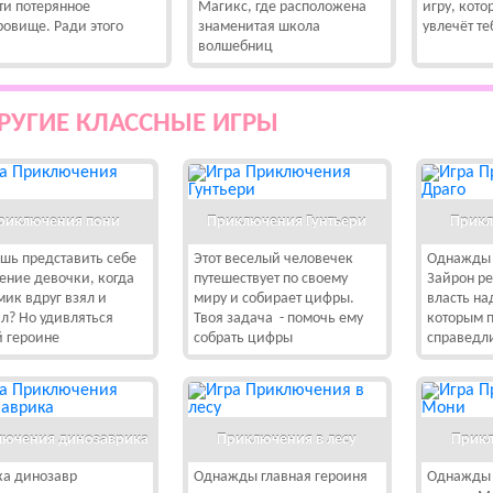
ти потерянное
Магикс, где расположена
игру, кото
ровище. Ради этого
знаменитая школа
увлечёт те
волшебниц
РУГИЕ КЛАССНЫЕ ИГРЫ
риключения пони
Приключения Гунтьери
Прикл
ь представить себе
Этот веселый человечек
Однажды 
ение девочки, когда
путешествует по своему
Зайрон ре
мик вдруг взял и
миру и собирает цифры.
власть на
л? Но удивляться
Твоя задача - помочь ему
которым 
 героине
собрать цифры
справедл
ючения динозаврика
Приключения в лесу
Прик
а динозавр
Однажды главная героиня
Однажды 