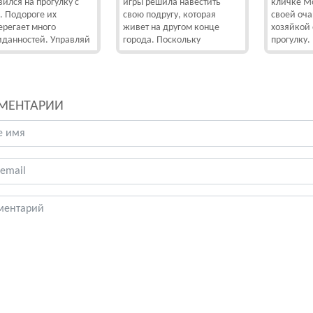
вился на прогулку с
игры решила навестить
кличке Мо
. Подороге их
свою подругу, которая
своей оч
ерегает много
живет на другом конце
хозяйкой 
данностей. Управляй
города. Поскольку
прогулку.
МЕНТАРИИ