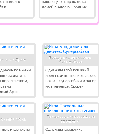
рая надолго
наконец-то направляется
бя в
домой в Алфею – родные
Бродилки для девочек:
ючения Драго
Суперсобака
дракон по имени
Однажды злой кошачий
шил захватить
лорд похитил щенков своего
д королевством,
врага – Суперсобаки и запер
правил
их в темнице. Скорей
ивый Аргон.
Пасхальные приключения
лючения Мони
крольчихи
милый щенок по
Однажды крольчиха