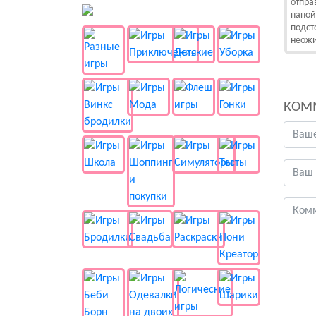
отпра
👻 Разные
папой
подст
неожи
КОМ