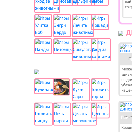
най
сок
Д
П
Можеш
🍔 Готовка
удивл
ее до
убежа
нашей
Прикл
Крошк