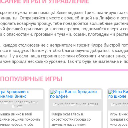
САНИЕ ИГРЫ И УПРАВЛЕНИЕ
срочно нужна твоя помощь! Злые ведьмы Трикс планируют захв
 лишь ты. Отправляйся вместе с волшебницей на Линфею и оста
одолеть коварную троицу, тебе понадобятся волшебные растени
яй феечкой при помощи кнопок-стрелок, поднимайся вверх и со
и с опасностями: грозовыми тучами, осами, плотоядными рас
 каждое столкновение с неприятелем грозит Флоре быстрой по
ться в воздухе. Поэтому, чтобы благополучно добраться к кажд
ллы. Ну а если наша героиня все-таки обессилит и упадет вниз,
ы уже прошла несколько уровней. Так что будь внимательна и по
ПОПУЛЯРНЫЕ ИГРЫ
родилки с героинями
Винкс бродилки по алфее
Винкс бр
Винкс
ышка Винкс в этой
Флора оказалась в
Игры Винк
дилке решила покорить
окрестностях города со
предлагают
ачные небеса, чтобы
звучным названием
многоуров