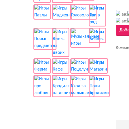
Доба
Комме