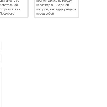
ни вместе со
прогуливалась по городу,
аровательной
наслаждаясь чудесной
отправился на
погодой, как вдруг увидела
 По дороге
перед собой