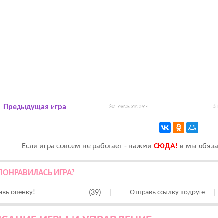
Предыдущая игра
Во весь экран
В
Если игра совсем не работает - нажми
CЮДА!
и мы обязат
ПОНРАВИЛАСЬ ИГРА?
авь оценку!
(39)
|
Отправь ссылку подруге
|