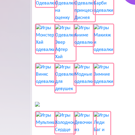
📺 Мультики