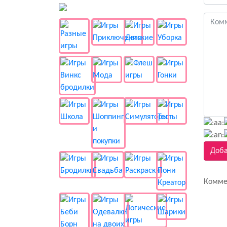
👻 Разные
Доба
Комме