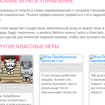
САНИЕ ИГРЫ И УПРАВЛЕНИЕ
наконец-то попала в салон-парикмахерскую к лучшему специали
ей внешностью. Помоги профессионалу справиться с его задаче
.
чала предстоит осуществить комплексный уход за кожей лица и в
уры будут закончены, а волосы Хейзел начнут сиять и блестеть
ок сделай для клиентки модный макияж, чтобы она осталась п
РУГИЕ КЛАССНЫЕ ИГРЫ
Преображение Прически
Об
Сью
пар
У Сью сегодня дебютный
Эби долго
концерт, поэтому она
в парикм
должна выглядеть просто
подруги, 
за котятами: причёски
потрясающе! Но ее
достаточн
для котят
персональный стилист не
открыть
ь попробовать
вать за котятами и
пить в роли кошачьего