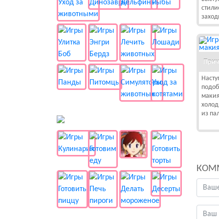
стили
заход
Прич
Насту
подоб
макия
холод
из па
🍔 Готовка
КОМ