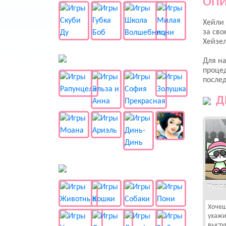
ОПИ
Хейли 
за сво
Хейзел
👸 Принцессы
Для на
процед
послед
Д
🐱 Животные
Уход 
Хочеш
ухажи
высту