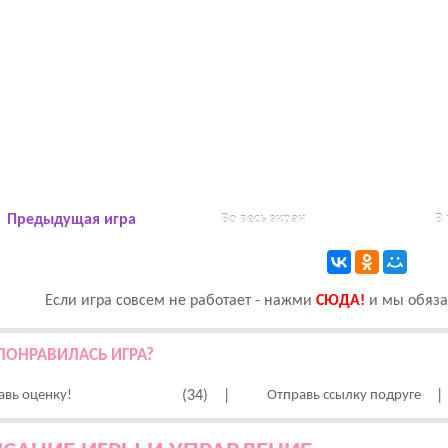
Предыдущая игра
Во весь экран
В
Если игра совсем не работает - нажми
CЮДА!
и мы обязат
ПОНРАВИЛАСЬ ИГРА?
авь оценку!
(34)
|
Отправь ссылку подруге
|