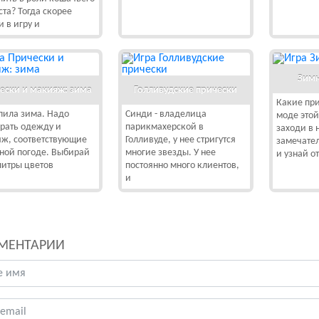
ста? Тогда скорее
и в игру и
Зимн
ески и макияж: зима
Голливудские прически
Какие при
пила зима. Надо
Синди - владелица
моде этой
рать одежду и
парикмахерской в
заходи в 
ж, соответствующие
Голливуде, у нее стригутся
замечате
ной погоде. Выбирай
многие звезды. У нее
и узнай от
литры цветов
постоянно много клиентов,
и
МЕНТАРИИ