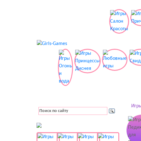
Игры
👚 Одевалки