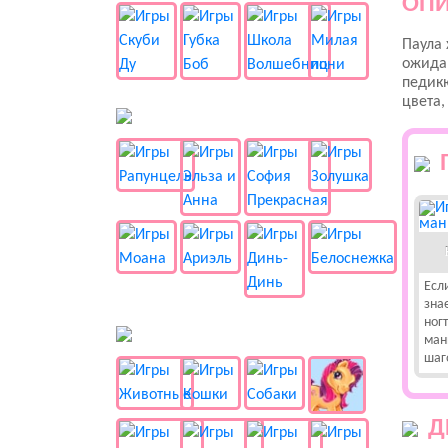
ОПИ
Паула 
ожидан
педикю
цвета,
👸 Принцессы
Если
зна
ног
🐱 Животные
ман
шаг
Д