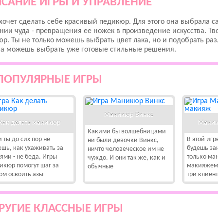
САНИЕ ИГРЫ И УПРАВЛЕНИЕ
хочет сделать себе красивый педикюр. Для этого она выбрала с
ии чуда - превращения ее ножек в произведение искусства. Тв
р. Ты не только можешь выбрать цвет лака, но и подобрать ра
 а можешь выбрать уже готовые стильные решения.
ПОПУЛЯРНЫЕ ИГРЫ
Маникюр Винкс
Как делать маникюр
Маник
Какими бы волшебницами
 ты до сих пор не
В этой игр
ни были девочки Винкс,
ешь, как ухаживать за
будешь за
ничто человеческое им не
тями - не беда. Игры
только ма
чуждо. И они так же, как и
икюр помогут шаг за
макияжем.
обычные
ом освоить азы
три клиент
РУГИЕ КЛАССНЫЕ ИГРЫ