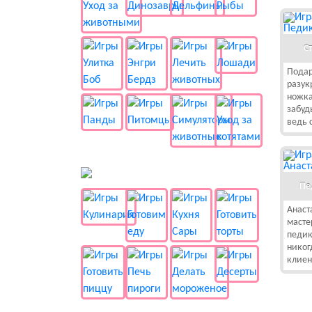
С
Подар
разук
ножка
забуд
ведь 
🍔 Готовка
Пе
Анаст
масте
педик
никог
клиен