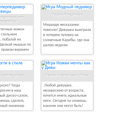
Модный педикюр
рпедикюр для
расавицы
Миранде несказанно
атичные ножки
повезло! Девушка выиграла
 стильном
в лотерею путевку на
, побалуй их
солнечные Карибы, где она
 Щелкай мышью по
целую неделю
в правом верхнем
 в стиле диско
Ножки мечты как у Дивы
иско? Тогда
.Любой девушке,
просим в наш
независимо от возраста,
ый диско-салон,
хочется иметь идеальные
ожешь сделать
ноги. Сегодня ты узнаешь,
ичный маникюр
какими они могут быть!