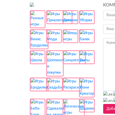
КОМ
👻 Разные
Доба