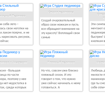
Студия педикюра
Супе
тильный Педикюр
к
Создай очаровательный
и себе лето –
Эти симп
образ свои ножкам и пусть
рась свои ноготки на
мечтают о
все обращают внимание на
х лаком поярче, и не
педикюре
эту красоту! Воплощай свои
ь нарисовать рисунок,
быстрее!
самые
сейчас
кнопкам 
дикюр у Анастасии
Пляжный педикюр
Ногти
асия - большая
Ну что, совсем уже близко
Любишь д
рица по части
пляжный сезон. И это
милости 
юра, поэтому у нее
говорит о том, что нужно
маникюрн
да нет недостатка в
уже сейчас начинать к нему
где ты см
тах, среди которых
готовиться. А
себе отл