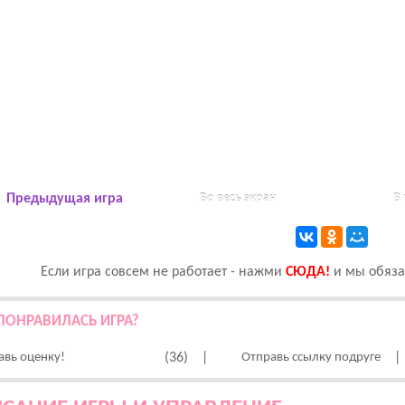
Предыдущая игра
Во весь экран
В
Если игра совсем не работает - нажми
CЮДА!
и мы обязат
ПОНРАВИЛАСЬ ИГРА?
авь оценку!
(36)
|
Отправь ссылку подруге
|