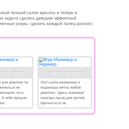
амый лучший салон красоты и теперь в
оя задача сделать девушке эффектный
зличные узоры, сделать каждый палец разного
юр и макияж
Маникюр и педикюр
е для девочек ты
Этот салон маникюра и
ниматься не
педикюра мечта любой
никюром, но и
девочки. Здесь огромная
 К тебе пришли
палитра лаков для ногтей,
ки:
причем есть не