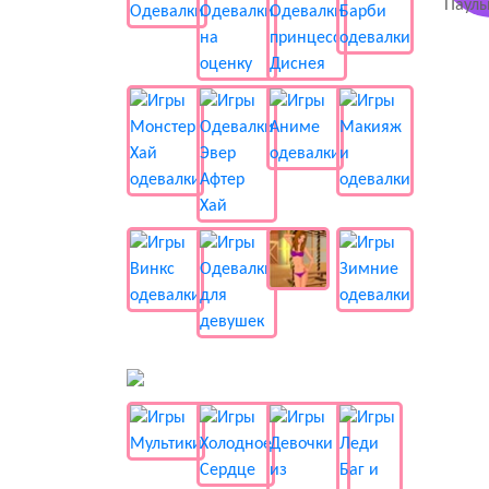
📺 Мультики