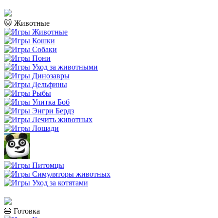
🐱 Животные
🍔 Готовка