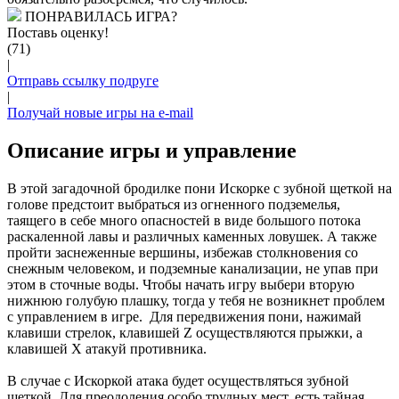
ПОНРАВИЛАСЬ ИГРА?
Поставь оценку!
(71)
|
Отправь ссылку подруге
|
Получай новые игры на e-mail
Описание игры и управление
В этой загадочной бродилке пони Искорке с зубной щеткой на
голове предстоит выбраться из огненного подземелья,
таящего в себе много опасностей в виде большого потока
раскаленной лавы и различных каменных ловушек. А также
пройти заснеженные вершины, избежав столкновения со
снежным человеком, и подземные канализации, не упав при
этом в сточные воды. Чтобы начать игру выбери вторую
нижнюю голубую плашку, тогда у тебя не возникнет проблем
с управлением в игре. Для передвижения пони, нажимай
клавиши стрелок, клавишей Z осуществляются прыжки, а
клавишей X атакуй противника.
В случае с Искоркой атака будет осуществляться зубной
щеткой. Для преодоления особо трудных мест, есть тайная