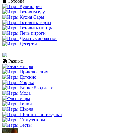
🍔 Готовка
👻 Разные