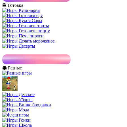
🍔 Готовка
👻 Разные