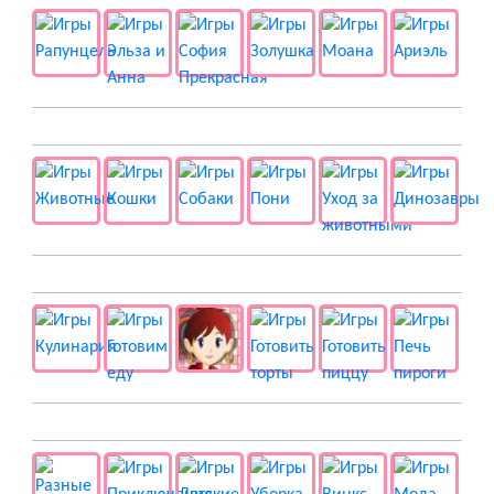
🐱 Животные
🍔 Готовка
👻 Разные