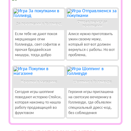
Отправляемся за
За покупками в Голливуд
покупками
Если тебе не дают покоя
Алисе нужно приготовить
мерцающие огни
ужин своему мужу,
Голливуда, свет софитов и
который вот-вот должен
прочая бродвейская
вернуться с работы. Но вот
мишура, тогда добро
проблема,
Покупки в магазине
Шоппинг в Голливуде
Сегодня игры шоппинг
Героиня игры приглашена
поведают историю Стейси,
на светскую вечеринку в
которая наконец-то нашла
Голливуде, где объявлен
работу продавщицей во
специальный дресс-код,
фруктовом
без соблюдения