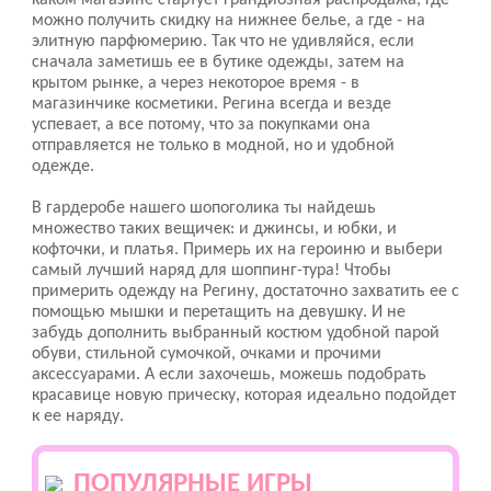
каком магазине стартует грандиозная распродажа, где
можно получить скидку на нижнее белье, а где - на
элитную парфюмерию. Так что не удивляйся, если
сначала заметишь ее в бутике одежды, затем на
крытом рынке, а через некоторое время - в
магазинчике косметики. Регина всегда и везде
успевает, а все потому, что за покупками она
отправляется не только в модной, но и удобной
одежде.
В гардеробе нашего шопоголика ты найдешь
множество таких вещичек: и джинсы, и юбки, и
кофточки, и платья. Примерь их на героиню и выбери
самый лучший наряд для шоппинг-тура! Чтобы
примерить одежду на Регину, достаточно захватить ее с
помощью мышки и перетащить на девушку. И не
забудь дополнить выбранный костюм удобной парой
обуви, стильной сумочкой, очками и прочими
аксессуарами. А если захочешь, можешь подобрать
красавице новую прическу, которая идеально подойдет
к ее наряду.
ПОПУЛЯРНЫЕ ИГРЫ