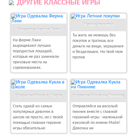
ДРУГИЕ КЛАССНЫЕ ИГРЫ
Летние покупки
Одевалка Ферма Лаки
Ты жить не можешь без
На ферме Лаки
покупок и тратишь все
выращивают лучших
деньги на вещи, украшения
породистых лошадей,
и безделушки. Но твой муж
которые не раз занимали
против
призовые места на
соревнованиях.
Одевалка Кукла в Школе
Одевалка Кукла на Пикнике
Стать одной из самых
Отправляйся на веселый
популярных девочек в
пикник вместе с главной
школе не просто, но с твоей
героиней игры - маленькой
помощью главная героиня
куколкой по имени Майя!
игры обязательно
Девочка ни