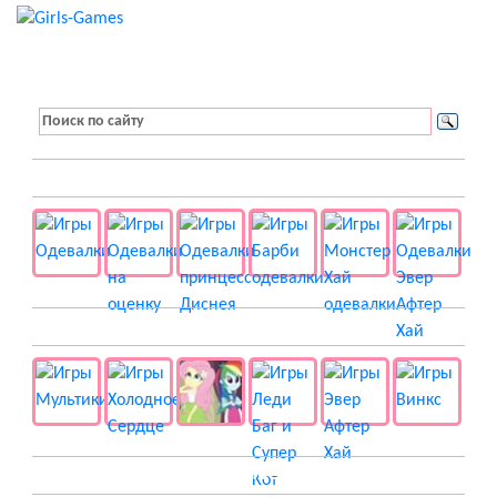
👚 Одевалки
📺 Мультики
👸 Принцессы