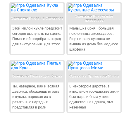
Одевалка Кукольные
Одевалка Кукла на Спектакле
Аксессуары
Этой милой кукле предстоит
Малышка Соня - большая
сегодня выступать на сцене.
поклонница аксессуаров.
Помоги ей подобрать наряд
Еще ни разу куколка не
для выступления. Для этого
вышла из дома без модного
шарфика,
Одевалка Платья для Куклы
Одевалка Принцесса Мими
Ты, наверное, как и всякая
В некотором царстве, в
девочка, обожаешь играть
кукольном государстве жил-
в куклы, наряжая их в
был царь и была у него
различные наряды и
единственная дочка, чья
представляя в роли
неземная