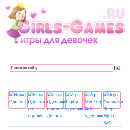
👚 Одевалки
📺 Мультики