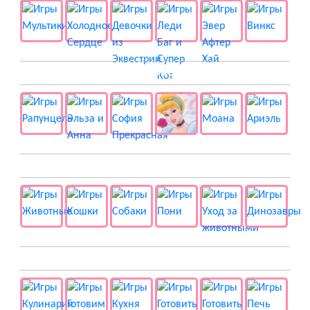
👸 Принцессы
🐱 Животные
🍔 Готовка