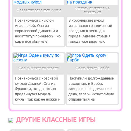
Одевание кукол на
Одевалки модных кукол
праздник
Познакомься с куклой
В королевстве кукол
Анастасией. Она из
устраивают грандиозный
королевской династии и
праздник в честь дня
носит титул принцессы, но
города. Администрация
как и все обычные
города уже вплотную
Одень куклу по сезону
Одеть куклу Барби
Познакомься с красивой
Наступили долгожданные
куклой Дианой. Она из
выходные, и Барби,
Франции, это довольно
завершив все домашние
продвинутая модель
дела, теперь может смело
куклы, так как ее ножки и
отправиться на
ДРУГИЕ КЛАССНЫЕ ИГРЫ