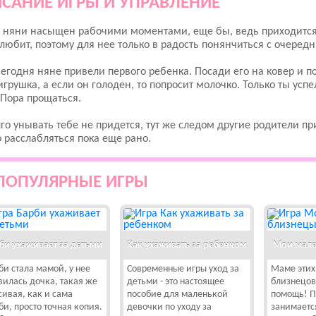
САНИЕ ИГРЫ И УПРАВЛЕНИЕ
 няни насыщен рабочими моментами, еще бы, ведь приходится
любит, поэтому для нее только в радость понянчиться с очере
сегодня няне привели первого ребенка. Посади его на ковер и п
игрушка, а если он голоден, то попросит молочко. Только ты усп
Пора прощаться.
го унывать тебе не придется, тут же следом другие родители при
о расслабляться пока еще рано.
ПОПУЛЯРНЫЕ ИГРЫ
би ухаживает за детьми
Как ухаживать за ребенком
Мои мале
би стала мамой, у нее
Современные игры уход за
Маме этих
вилась дочка, такая же
детьми - это настоящее
близнецов
сивая, как и сама
пособие для маленькой
помощь! П
би, просто точная копия.
девочки по уходу за
занимаетс