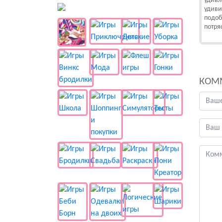
удивл
👻 Разные
удиви
подоб
потря
КОМ