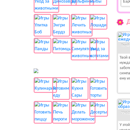
Бар
Твой
Твой 
нужда
забот
🍔 Готовка
симпа
ему и
Уход
У это