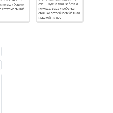
чки в яслях? Не
очень нужна твоя забота и
вы всегда будете
помощь, ведь у ребенка
го хотят малыши!
столько потребностей! Жми
мышкой на нее