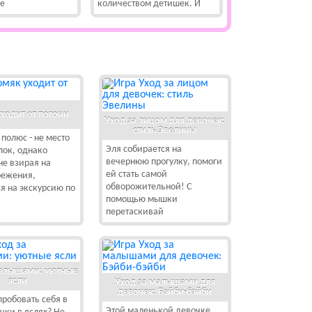
бе
количеством детишек. И
ходит от погони
Уход за лицом для девочек:
стиль Эвелины
полюс - не место
Эля собирается на
лок, однако
вечернюю прогулку, помоги
не взирая на
ей стать самой
режения,
обворожительной! С
я на экскурсию по
помощью мышки
перетаскивай
малышами: уютные
ясли
Уход за малышами для
девочек: Бэйби-бэйби
пробовать себя в
Этой маленькой девочке