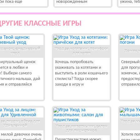
би пока еще
новорожденным
ужина, те
ДРУГИЕ КЛАССНЫЕ ИГРЫ
 щенок: ежедневный
Уход за котятами: причёски
Хомяк у
уход
для котят
виртуальный щенок
Хочешь попробовать
Северный 
ется в любви и
ухаживать за котятами и
для прогу
е! Выбери самого
выступить в роли кошачьего
хомячок, 
тичного малыша, дай
стилиста? Тогда скорее
предосте
мя и отправляйся
заходи в игру и
отправилс
 за лицом: образ для
Уход за 
Удивленной
Уход за животными: салон
для пушистиков
й милой девочки очень
Хотите по
Пушистикам тоже нужно