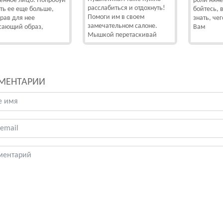
енное лицо. Попробуй
роли няне
расслабиться и отдохнуть!
ть ее еще больше,
бойтесь, 
Помоги им в своем
рав для нее
знать, че
замечательном салоне.
сающий образ,
Вам
Мышкой перетаскивай
МЕНТАРИИ