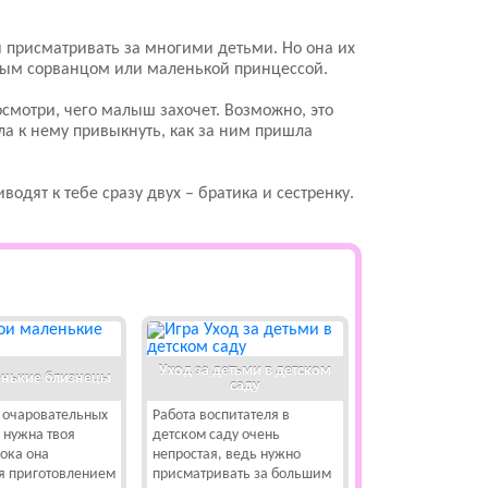
 присматривать за многими детьми. Но она их
дным сорванцом или маленькой принцессой.
осмотри, чего малыш захочет. Возможно, это
ела к нему привыкнуть, как за ним пришла
водят к тебе сразу двух – братика и сестренку.
Уход за детьми в детском
нькие близнецы
саду
 очаровательных
Работа воспитателя в
 нужна твоя
детском саду очень
ока она
непростая, ведь нужно
я приготовлением
присматривать за большим