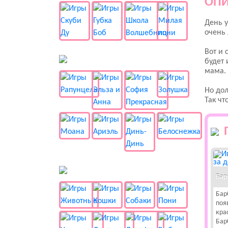
ОПИ
День у
очень 
Вот и 
👸 Принцессы
будет 
мама. 
Но дол
Так чт
🐱 Животные
Бар
Бар
поя
кра
Бар