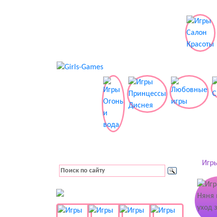
Игры
👚 Одевалки