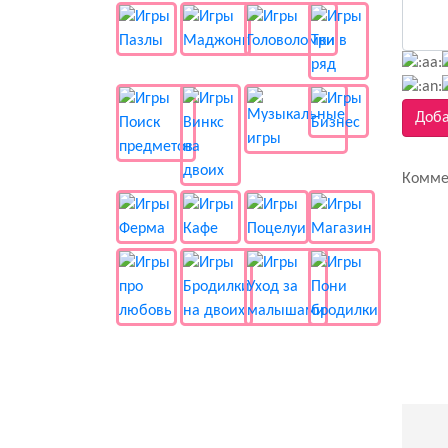
Доба
Комме