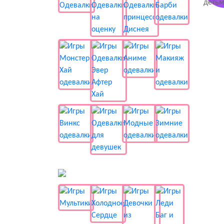
📺 Мультики