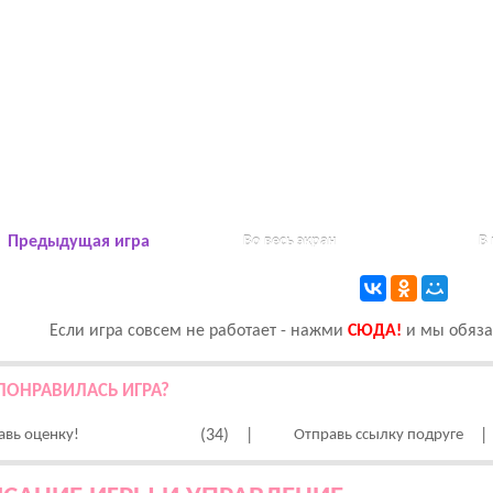
Предыдущая игра
Во весь экран
В
Если игра совсем не работает - нажми
CЮДА!
и мы обязат
ПОНРАВИЛАСЬ ИГРА?
авь оценку!
(34)
|
Отправь ссылку подруге
|