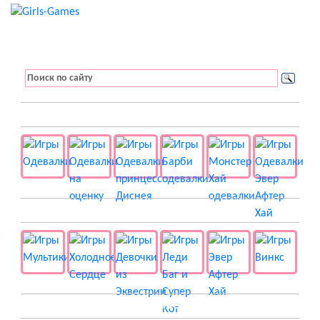
👚 Одевалки
📺 Мультики
👸 Принцессы