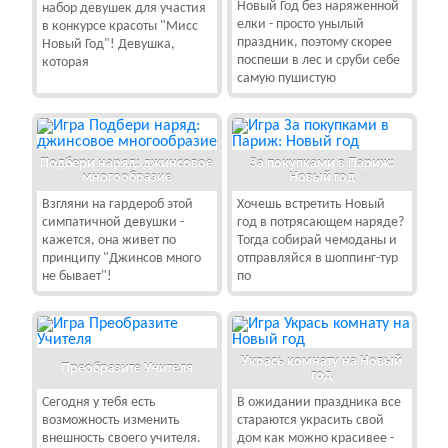
Новый Год без наряженной
набор девушек для участия
елки - просто унылый
в конкурсе красоты "Мисс
праздник, поэтому скорее
Новый Год"! Девушка,
поспеши в лес и сруби себе
которая
самую пушистую
Подбери наряд: джинсовое
За покупками в Париж:
многообразие
Новый год
Взгляни на гардероб этой
Хочешь встретить Новый
симпатичной девушки -
год в потрясающем наряде?
кажется, она живет по
Тогда собирай чемоданы и
принципу "Джинсов много
отправляйся в шоппинг-тур
не бывает"!
по
Укрась комнату на Новый
Преобразите Учителя
год
Сегодня у тебя есть
В ожидании праздника все
возможность изменить
стараются украсить свой
внешность своего учителя.
дом как можно красивее -