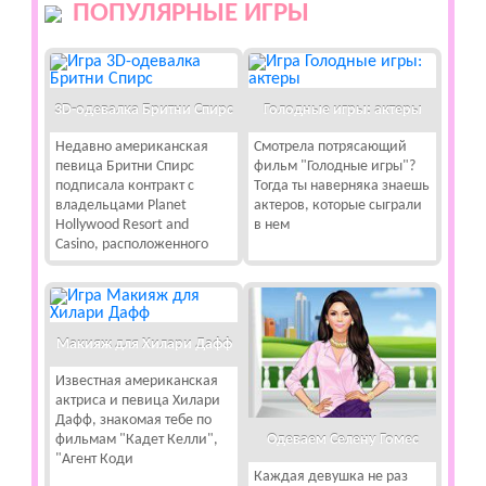
ПОПУЛЯРНЫЕ ИГРЫ
3D-одевалка Бритни Спирс
Голодные игры: актеры
Недавно американская
Смотрела потрясающий
певица Бритни Спирс
фильм "Голодные игры"?
подписала контракт с
Тогда ты наверняка знаешь
владельцами Planet
актеров, которые сыграли
Hollywood Resort and
в нем
Casino, расположенного
Макияж для Хилари Дафф
Известная американская
актриса и певица Хилари
Дафф, знакомая тебе по
Одеваем Селену Гомес
фильмам "Кадет Келли",
"Агент Коди
Каждая девушка не раз