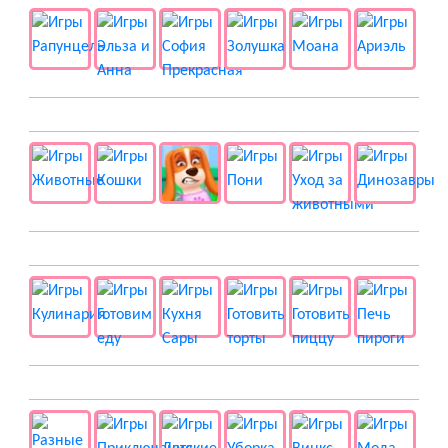
🐱 Животные
🍔 Готовка
👻 Разные