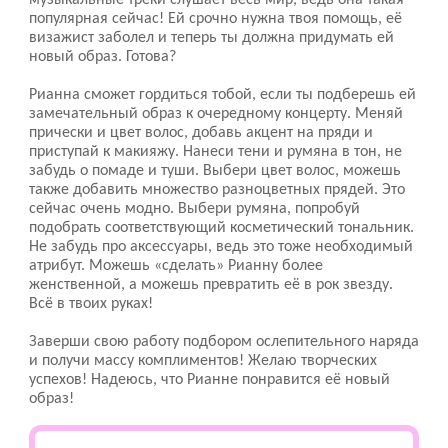
музыкальные треки слушает весь мир, ведь она такая
популярная сейчас! Ей срочно нужна твоя помощь, её
визажист заболел и теперь ты должна придумать ей
новый образ. Готова?
Рианна сможет гордиться тобой, если ты подберешь ей
замечательный образ к очередному концерту. Меняй
прически и цвет волос, добавь акцент на пряди и
приступай к макияжу. Нанеси тени и румяна в тон, не
забудь о помаде и туши. Выбери цвет волос, можешь
также добавить множество разноцветных прядей. Это
сейчас очень модно. Выбери румяна, попробуй
подобрать соответствующий косметический тональник.
Не забудь про аксессуары, ведь это тоже необходимый
атрибут. Можешь «сделать» Рианну более
женственной, а можешь превратить её в рок звезду.
Всё в твоих руках!
Заверши свою работу подбором ослепительного наряда
и получи массу комплиментов! Желаю творческих
успехов! Надеюсь, что Рианне понравится её новый
образ!