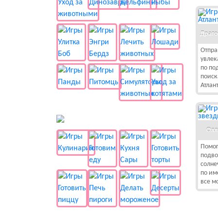
Драго
Отпра
увлек
по по
поиск
Атлан
🍔 Готовка
Олл
Помог
подво
солне
по им
все м