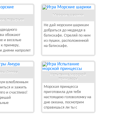
Морские шарики
кие пузырьки
Не дай морским шарикам
одводного
добраться до медведя в
тва обожают
батискафе. Стреляй по ним
ые и веселые
из пушки, расположенной
, к примеру,
на батискафе.
и днями напролет
гры Амура
Испытание морской
принцессы
вум влюбленным
Морская принцесса
иться и зажить
приготовила для тебя
лго и счастливо!
настоящюю головоломку на
 решай
дне океана, посмотрим
льные
справишься ли ты с