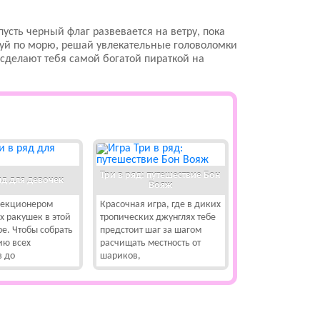
пусть черный флаг развевается на ветру, пока
уй по морю, решай увлекательные головоломки
 сделают тебя самой богатой пираткой на
Три в ряд: путешествие Бон
яд для девочек
Вояж
лекционером
Красочная игра, где в диких
х ракушек в этой
тропических джунглях тебе
е. Чтобы собрать
предстоит шаг за шагом
ию всех
расчищать местность от
 до
шариков,