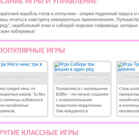
САНИЕ ИГРЫ И УПРАВЛЕНИЕ
иратский корабль готов к отплытию - скорее поднимай паруса и 
дешь мчаться навстречу невероятным приключениям. Путешеств
 ряд", зарабатывай очки и собирай морские сокровища, которые
ском побережье!
ПОПУЛЯРНЫЕ ИГРЫ
Собери три фишки в один
Мега микс три в ряд
Три в р
ряд
 настоящий микс из
Познакомься с маленькими
Стань кол
ноцветных шаров. Ты без
Вубби – это милые создания
прекрасны
да сможешь избавиться
с очаровательными
онлайн-игр
этих назойливых
пушистыми мордочками.
в коллекц
ерников,
Они нуждаются в
моллюсков
РУГИЕ КЛАССНЫЕ ИГРЫ