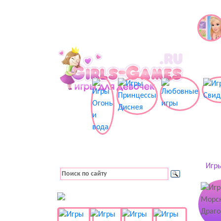
Игры
👚 Одевалки