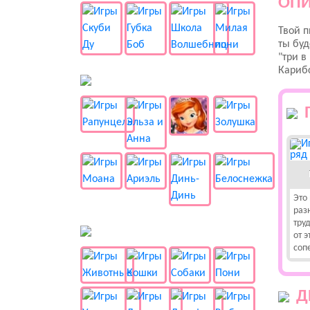
ОПИ
Твой п
ты бу
"три в
Кариб
👸 Принцессы
Это
раз
тру
🐱 Животные
от 
соп
Д