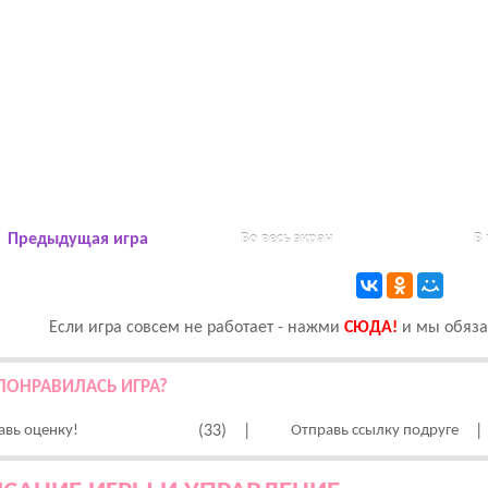
Предыдущая игра
Во весь экран
В
Если игра совсем не работает - нажми
CЮДА!
и мы обязат
ПОНРАВИЛАСЬ ИГРА?
авь оценку!
(33)
|
Отправь ссылку подруге
|