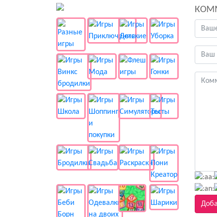
👻 Разные
КОМ
Доба