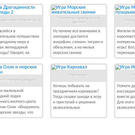
Морские жевательные
ценности Атлантиды 2
Морс
свинки
вляйся в
Ну почему все внимание в
Жители п
ательное путешествие
зоопарке достается
королевс
дводному миру в
жирафам, слонам, тиграм и
интересн
ах легендарной
обезьянам, а на милых
игры! Вот
тиды! Говорят, ее
морских свинок
черепашк
Карнавал
И
и и морские звезды
Хочешь побывать на
Помоги д
и маленькой
праздничном карнавале?
воссоедин
дной лодке
Тогда скорее заходи в игру
вместе до
чного желтого цвета
и приступай к решению
Для этого
ени Олли обнаружить
увлекательных
увлекате
орские звезды, что