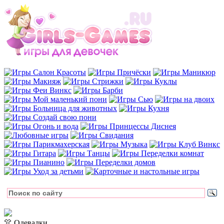
👚 Одевалки