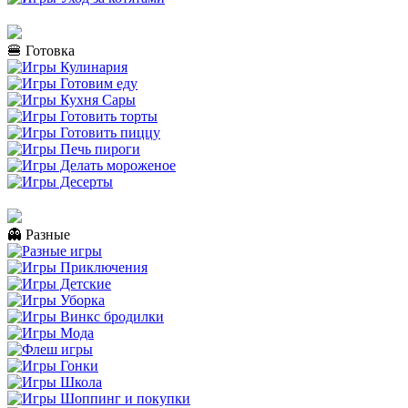
🍔 Готовка
👻 Разные