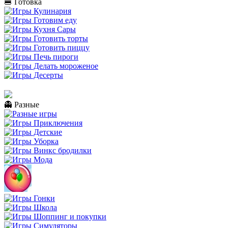
🍔 Готовка
👻 Разные