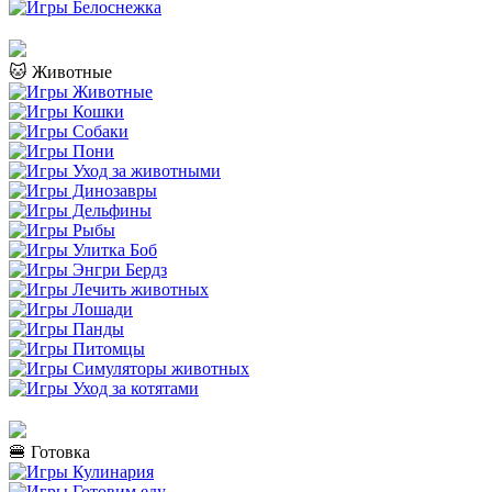
🐱 Животные
🍔 Готовка