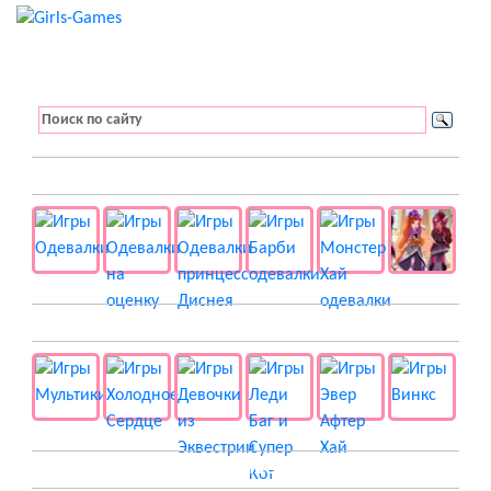
👚 Одевалки
📺 Мультики
👸 Принцессы