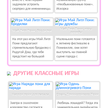
вместе с Флаттершай
музыкальную группу
задумали устроить
«Необыкновенные пони».
сюрприз для именинницы.
Искорка
Май Литл Пони: игры
Май Литл Пони: бродилки
дружбы
На этот раз игры Май Литл
Маленькие пони готовятся
Пони предлагают
к летнему фестивалю в
стремительную бродилку с
Понивилле, они хотят
Радугой Дэш, где тебе
выступить на главной
предстоит на большой
сцене города с
ДРУГИЕ КЛАССНЫЕ ИГРЫ
Наряди пони для парада
Одень Длинногривого Пони
Завтра в сказочном
Любишь лошадей? Тогда эта
королевстве состоится
занимательная онлайн-игра