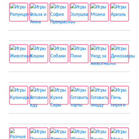
🐱 Животные
🍔 Готовка
👻 Разные