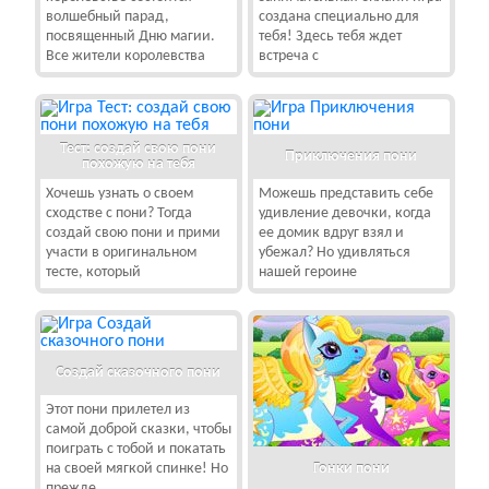
волшебный парад,
создана специально для
посвященный Дню магии.
тебя! Здесь тебя ждет
Все жители королевства
встреча с
Тест: создай свою пони
Приключения пони
похожую на тебя
Хочешь узнать о своем
Можешь представить себе
сходстве с пони? Тогда
удивление девочки, когда
создай свою пони и прими
ее домик вдруг взял и
участи в оригинальном
убежал? Но удивляться
тесте, который
нашей героине
Создай сказочного пони
Этот пони прилетел из
самой доброй сказки, чтобы
поиграть с тобой и покатать
Гонки пони
на своей мягкой спинке! Но
прежде,