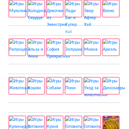
👸 Принцессы
🐱 Животные
🍔 Готовка