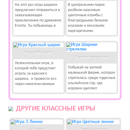
На этот раз игры шарики
В центральном парке
предлагают отправиться в
разбили красивые
захватывающее
цветочные клумбы с
приключение по древнему
благородными белыми
Египту. Ты побываешь в
коалами и веселыми
маргаритками.
Красный шарик
Шарики стрелялки
Увлекательная игра, в
Побывай на уютной
которой тебе предстоит
маленькой ферме, которая
играть за красного
спряталась среди чудесных
шарика, и провести его
альпийских гор, где
через многочисленные
коровки щиплют
ДРУГИЕ КЛАССНЫЕ ИГРЫ
3 Линии
Цветные линии