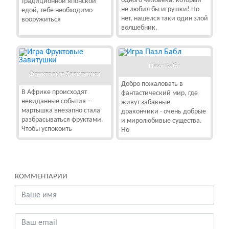
одного человека, который
традиционной японской
не любил бы игрушки! Но
едой, тебе необходимо
нет, нашелся таки один злой
вооружиться
волшебник,
Пазл Бабл
Фруктовые Завитушки
Добро пожаловать в
В Африке происходят
фантастический мир, где
невиданные события –
живут забавные
мартышка внезапно стала
дракончики - очень добрые
разбрасываться фруктами.
и миролюбивые существа.
Чтобы успокоить
Но
КОММЕНТАРИИ