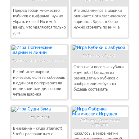
Преред тобой множество
Эта онлайн-игра в шарики
кубиков с цифрами, нужно
отличается от классического
убрать их все! Но имей
варианта. Здесь тебе не
ввиду, что удаляются только
нужно стрелять по ним, а
два
Кубики с азбукой
Логические шарики и линии
Озорные и веселые кубики
В этой игре шарики
ждут тебя! Сегодня из
исчезают, если ты соберешь
разноцветных кубиков с
в один ряд по горизонтали,
изображением букв ты
вертикали или диагонали
будешь составлять
четыре шарика
Суши Зума
Фабрика Магических
Игрушек
Внимание – суши атакуют!
Казалось, в мире нет ни
Чтобы расправиться с