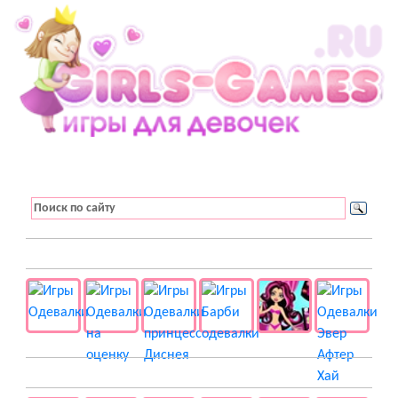
👚 Одевалки
📺 Мультики