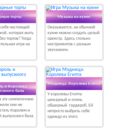
рные торты
Музыка на кухне
 себя настоящей
Оказывается, на обычной
кой, которая жить
кухне можно создать целый
без тортов? Тогда
оркестр. Здесь столько
ательная игра на
инструментов с разным
звучанием.
Модница: Королева Египта
ль и Королева
ускного бала
У королевы Египта
а эту симпатичную
шикарный и очень
ужели они не
обширный гардероб. Ей
стать Королем и
непросто выбрать себе
 выпускного бала
одежду из этого