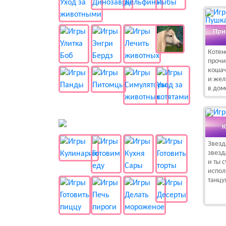
При
Котен
прочи
кошач
и жела
в дом
🍔 Готовка
К
Звезд
звезд
и ты 
испол
танцу