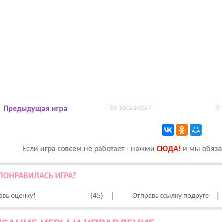
Предыдущая игра
Во весь экран
В
Если игра совсем не работает - нажми
CЮДА!
и мы обязат
ПОНРАВИЛАСЬ ИГРА?
авь оценку!
(45)
|
Отправь ссылку подруге
|