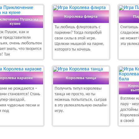
Королева флирта
Па
ключение Пушка на
кухне
Ты любишь флиртовать с
Считаешь
ок Пушок, как и
парнями? Тогда попробуй
сладкоеж
е представители
свои силы в этой игре.
не может 
ьих, очень любопытен
Щелкни мышкой на парне,
эта увлек
ет знать, что творится
которого ты хочешь
е! Так
оролева караоке
Королева танца
Коро
ами не рождаются –
Получить титул королевы
вып
ами становятся! Стань
танца не просто, но ты
Взгляни н
супер-звездой,
можешь попытаться, сыграв
пару - не
няя чудесные песни и
в эту увлекательную онлайн-
достойны 
я под
игру.
Королевой
в своей