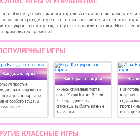
САНИЕ ИГРЫ И УПРАВЛЕНИЕ
 не любит вкусный, сладкий тортик! А если он еще замечатель
ю мышки пройди через все этапы готовки великолепного торта! 
авное: укрась наш тортик, что у всех потекли слюнки! Но не зев
й промежуток времени!
ПОПУЛЯРНЫЕ ИГРЫ
Как делать торты
Как украшать торты
Научи
ользуя простые
Укрась огромный торт в
Приготовь
редиенты и подсказки
стиле Хэлло Китти. В этой
клубничны
й игры делать торты не
игре для девочек ты
подсказка
авит особого труда. В
сможешь выбрать разные
программ
ном случае
элементы
ингредиен
РУГИЕ КЛАССНЫЕ ИГРЫ