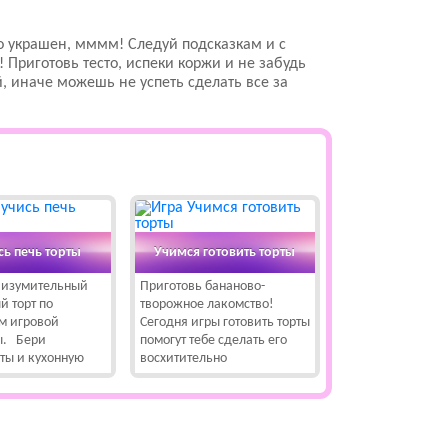
но украшен, мммм! Следуй подсказкам и с
Приготовь тесто, испеки коржи и не забудь
ай, иначе можешь не успеть сделать все за
сь печь торты
Учимся готовить торты
 изумительный
Приготовь бананово-
й торт по
творожное лакомство!
м игровой
Сегодня игры готовить торты
ы. Бери
помогут тебе сделать его
ты и кухонную
восхитительно