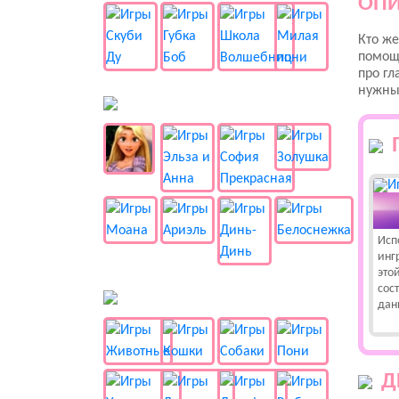
ОПИ
Кто же
помощь
про гл
нужны
👸 Принцессы
Исп
инг
это
сост
🐱 Животные
дан
Д