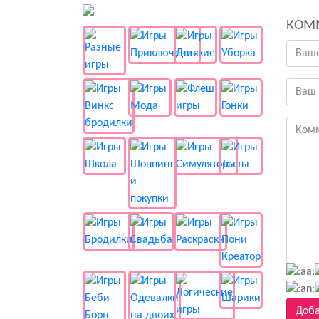
👻 Разные
КОМ
Доба