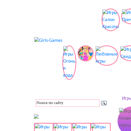
Игры
👚 Одевалки