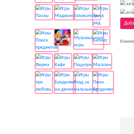
Доба
Комме