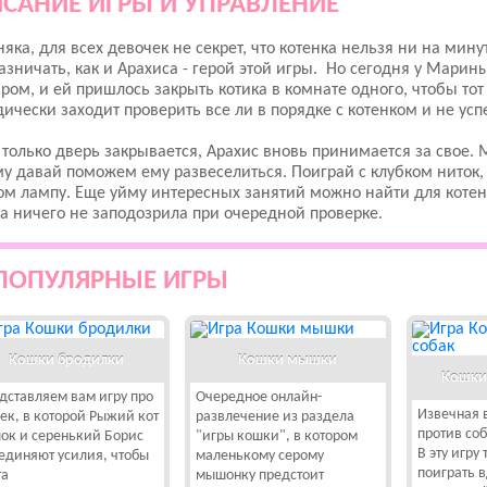
САНИЕ ИГРЫ И УПРАВЛЕНИЕ
яка, для всех девочек не секрет, что котенка нельзя ни на мину
азничать, как и Арахиса - герой этой игры. Но сегодня у Мари
ром, и ей пришлось закрыть котика в комнате одного, чтобы то
ически заходит проверить все ли в порядке с котенком и не усп
 только дверь закрывается, Арахис вновь принимается за свое. 
у давай поможем ему развеселиться. Поиграй с клубком ниток,
ом лампу. Еще уйму интересных занятий можно найти для котен
а ничего не заподозрила при очередной проверке.
ПОПУЛЯРНЫЕ ИГРЫ
Кошки бродилки
Кошки мышки
Кошки 
дставляем вам игру про
Очередное онлайн-
Извечная 
ек, в которой Рыжий кот
развлечение из раздела
против со
ок и серенький Борис
"игры кошки", в котором
В эту игру
единяют усилия, чтобы
маленькому серому
поиграть 
та
мышонку предстоит