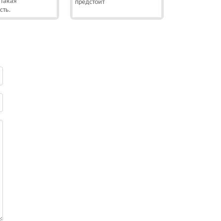
 такая
предстоит
сть.