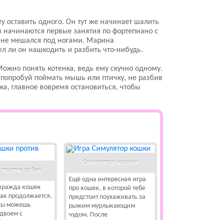
ту оставить одного. Он тут же начинает шалить
ны начинаются первые занятия по фортепиано с
т не мешался под ногами. Марина
ел ли он нашкодить и разбить что-нибудь.
Можно понять котенка, ведь ему скучно одному.
 попробуй поймать мышь или птичку, не разбив
ка, главное вовремя остановиться, чтобы
Симулятор кошки
против собак
Ещё одна интересная игра
вражда кошек
про кошек, в которой тебе
бак продолжается.
предстоит поухаживать за
 ты можешь
рыжим мурлыкающим
вдвоем с
чудом. После