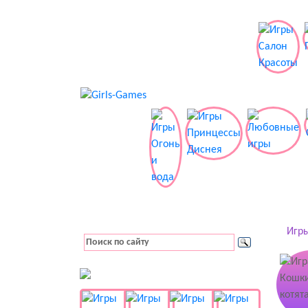
Игры
👚 Одевалки