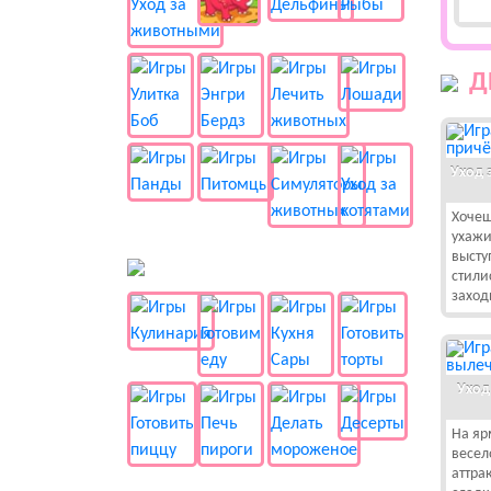
Д
Уход 
Хочеш
ухажи
высту
🍔 Готовка
стили
заход
Уход
На яр
весел
аттра