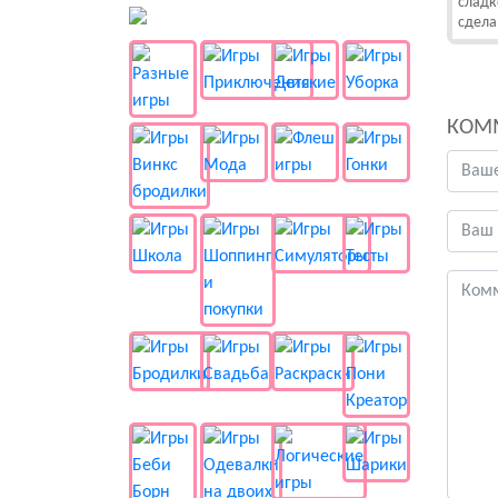
сладк
👻 Разные
сдела
КОМ