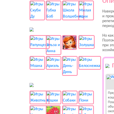
ОПИ
Наверн
и прок
репети
период
👸 Принцессы
Но как
Поэтом
при эт
хозяйк
🐱 Животные
Пре
кош
Пуш
объ
охо