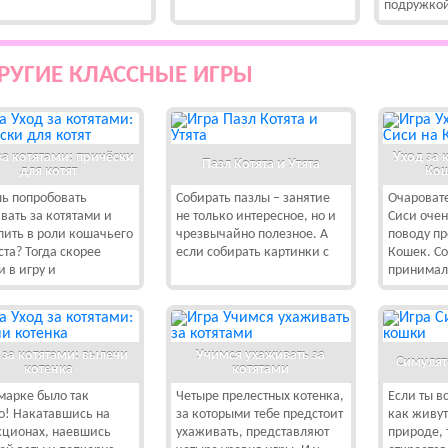
подружкой
РУГИЕ КЛАССНЫЕ ИГРЫ
за котятами: причёски
Уход за 
Пазл Котята и Утята
для котят
Ко
ь попробовать
Собирать пазлы – занятие
Очароват
вать за котятами и
не только интересное, но и
Сиси очен
пить в роли кошачьего
чрезвычайно полезное. А
поводу п
ста? Тогда скорее
если собирать картинки с
Кошек. Со
и в игру и
принимал
 за котятами: вылечи
Учимся ухаживать за
Симулят
котенка
котятами
марке было так
Четыре прелестных котенка,
Если ты в
о! Накатавшись на
за которыми тебе предстоит
как живут
кционах, наевшись
ухаживать, представляют
природе, т