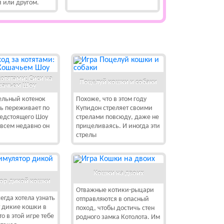
 или другом.
котятами: Сиси на
Поцелуй кошки и собаки
шачьем Шоу
ельный котенок
Похоже, что в этом году
ь переживает по
Купидон стреляет своими
редстоящего Шоу
стрелами повсюду, даже не
всем недавно он
прицеливаясь. И иногда эти
стрелы
Кошки на двоих
ор дикой кошки
Отважные котики-рыцари
сегда хотела узнать
отправляются в опасный
 дикие кошки в
поход, чтобы достичь стен
о в этой игре тебе
родного замка Котолота. Им