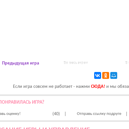
Предыдущая игра
Во весь экран
В
Если игра совсем не работает - нажми
CЮДА!
и мы обязат
ПОНРАВИЛАСЬ ИГРА?
авь оценку!
(40)
|
Отправь ссылку подруге
|