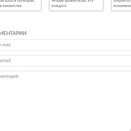
ой ваты и попкорна,
четыре уровня игры. И у
откроется
в множество
каждого
возможно
МЕНТАРИИ