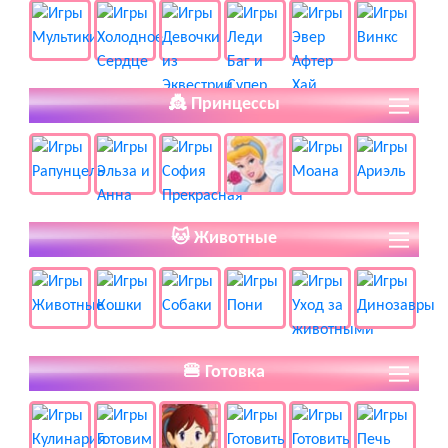
👸 Принцессы
🐱 Животные
🍔 Готовка