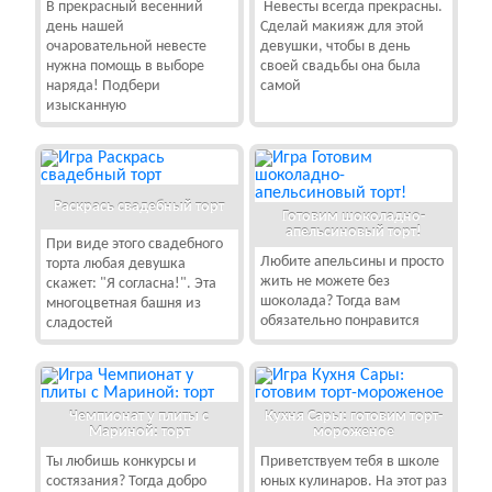
В прекрасный весенний
Невесты всегда прекрасны.
день нашей
Сделай макияж для этой
очаровательной невесте
девушки, чтобы в день
нужна помощь в выборе
своей свадьбы она была
наряда! Подбери
самой
изысканную
Раскрась свадебный торт
Готовим шоколадно-
апельсиновый торт!
При виде этого свадебного
Любите апельсины и просто
торта любая девушка
жить не можете без
скажет: "Я согласна!". Эта
шоколада? Тогда вам
многоцветная башня из
обязательно понравится
сладостей
Чемпионат у плиты с
Кухня Сары: готовим торт-
Мариной: торт
мороженое
Ты любишь конкурсы и
Приветствуем тебя в школе
состязания? Тогда добро
юных кулинаров. На этот раз