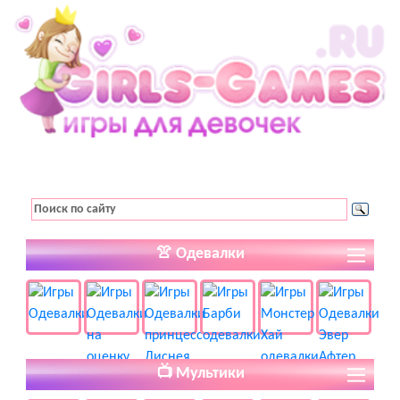
👚 Одевалки
📺 Мультики