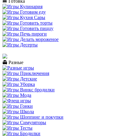
🍔 Готовка
👻 Разные