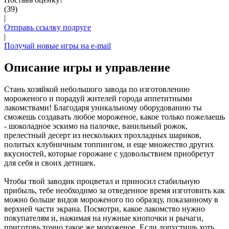
(39)
|
Отправь ссылку подруге
|
Получай новые игры на e-mail
Описание игры и управление
Стань хозяйкой небольшого завода по изготовлению
мороженого и порадуй жителей города аппетитными
лакомствами! Благодаря уникальному оборудованию ты
сможешь создавать любое мороженое, какое только пожелаешь
- шоколадное эскимо на палочке, ванильный рожок,
прелестный десерт из нескольких прохладных шариков,
политых клубничным топпингом, и еще множество других
вкусностей, которые горожане с удовольствием приобретут
для себя и своих детишек.
Чтобы твой заводик процветал и приносил стабильную
прибыль, тебе необходимо за отведенное время изготовить как
можно больше видов мороженого по образцу, показанному в
верхней части экрана. Посмотри, какое лакомство нужно
покупателям и, нажимая на нужные кнопочки и рычаги,
приготовь точно такое же мороженое. Если допустишь хоть