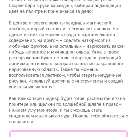
талант и создать множество красочных рисунков!
Скорее бери в руки карандаш, выбирай подходящий
цвет на палитре и принимайся за дело!
В центре игрового поля ты увидишь магический
альбом, который состоит из нескольких листков. На
одном из них ты можешь создать картину любого
содержания, на другом – сделать натюрморт из
любимых фруктов, а на остальных – нарисовать какое-
нибудь животное и мячик для гольфа. Учти, в твоем
распоряжении будет не только карандаш, рисующий
линиями, но и кисть, которая полностью закрашивает
нарисованную область. Также ты можешь
воспользоваться ластиком, чтобы стереть неудачные
рисунки. Используй доступные инструменты и создай
уникальную картину!
Как только твой шедевр будет готов, распечатай его на
принтере или щелкни по волшебной шляпе в правом
нижнем углу монитора, и ты сможешь стать
свидетелем маленького чуда. Поверь, тебе обязательно
понравится!