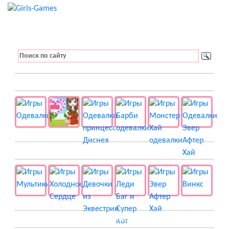
👚 Одевалки
📺 Мультики
👸 Принцессы