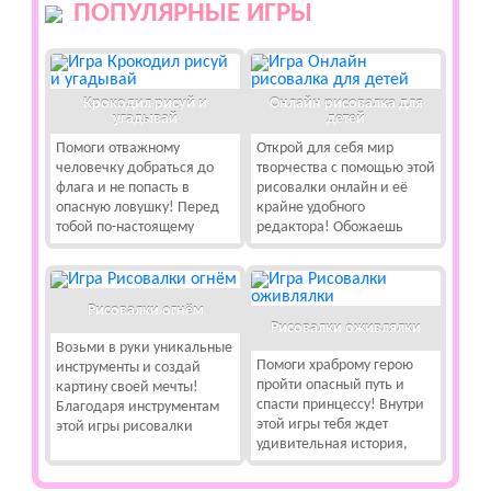
ПОПУЛЯРНЫЕ ИГРЫ
Крокодил рисуй и
Онлайн рисовалка для
угадывай
детей
Помоги отважному
Открой для себя мир
человечку добраться до
творчества с помощью этой
флага и не попасть в
рисовалки онлайн и её
опасную ловушку! Перед
крайне удобного
тобой по-настоящему
редактора! Обожаешь
Рисовалки огнём
Рисовалки оживлялки
Возьми в руки уникальные
Помоги храброму герою
инструменты и создай
пройти опасный путь и
картину своей мечты!
спасти принцессу! Внутри
Благодаря инструментам
этой игры тебя ждет
этой игры рисовалки
удивительная история,