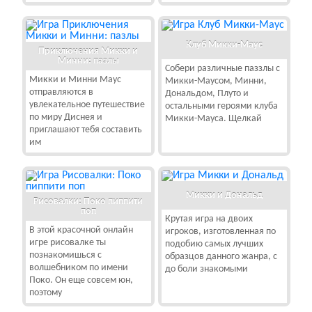
Клуб Микки-Маус
Приключения Микки и
Минни: пазлы
Собери различные паззлы с
Микки и Минни Маус
Микки-Маусом, Минни,
отправляются в
Дональдом, Плуто и
увлекательное путешествие
остальными героями клуба
по миру Диснея и
Микки-Мауса. Щелкай
приглашают тебя составить
им
Микки и Дональд
Рисовалки: Поко пиппити
поп
Крутая игра на двоих
В этой красочной онлайн
игроков, изготовленная по
игре рисовалке ты
подобию самых лучших
познакомишься с
образцов данного жанра, с
волшебником по имени
до боли знакомыми
Поко. Он еще совсем юн,
поэтому