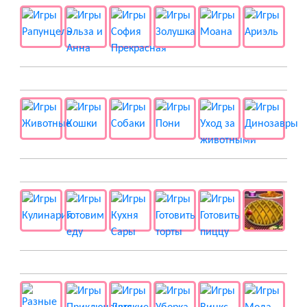
🐱 Животные
🍔 Готовка
👻 Разные