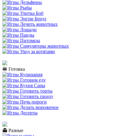
🍔 Готовка
👻 Разные