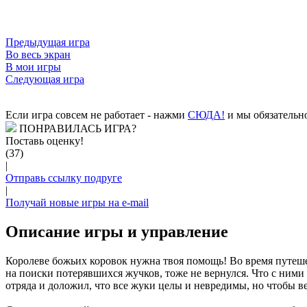
Предыдущая игра
Во весь экран
В мои игры
Следующая игра
Если игра совсем не работает - нажми
CЮДА!
и мы обязательно
ПОНРАВИЛАСЬ ИГРА?
Поставь оценку!
(37)
|
Отправь ссылку подруге
|
Получай новые игры на e-mail
Описание игры и управление
Королеве божьих коровок нужна твоя помощь! Во время путешес
на поиски потерявшихся жучков, тоже не вернулся. Что с ним
отряда и доложил, что все жуки целы и невредимы, но чтобы в