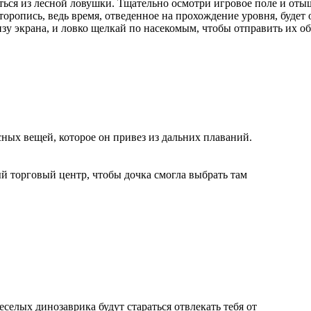
ься из лесной ловушки. Тщательно осмотри игровое поле и отыщ
оторопись, ведь время, отведенное на прохождение уровня, буде
у экрана, и ловко щелкай по насекомым, чтобы отправить их об
сных вещей, которое он привез из дальних плаваний.
ый торговый центр, чтобы дочка смогла выбрать там
елых динозаврика будут стараться отвлекать тебя от