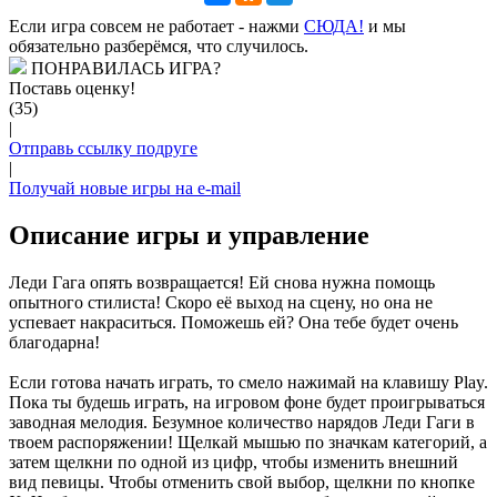
Если игра совсем не работает - нажми
CЮДА!
и мы
обязательно разберёмся, что случилось.
ПОНРАВИЛАСЬ ИГРА?
Поставь оценку!
(35)
|
Отправь ссылку подруге
|
Получай новые игры на e-mail
Описание игры и управление
Леди Гага опять возвращается! Ей снова нужна помощь
опытного стилиста! Скоро её выход на сцену, но она не
успевает накраситься. Поможешь ей? Она тебе будет очень
благодарна!
Если готова начать играть, то смело нажимай на клавишу Play.
Пока ты будешь играть, на игровом фоне будет проигрываться
заводная мелодия. Безумное количество нарядов Леди Гаги в
твоем распоряжении! Щелкай мышью по значкам категорий, а
затем щелкни по одной из цифр, чтобы изменить внешний
вид певицы. Чтобы отменить свой выбор, щелкни по кнопке