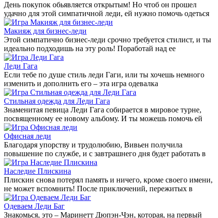
День покупок обьявляется открытым! Но чтоб он прошел
удачно для этой симпатичной леди, ей нужно помочь одеться
Макияж для бизнес-леди
Этой симпатично бизнес-леди срочно требуется стилист, и ты
идеально подходишь на эту роль! Поработай над ее
Леди Гага
Если тебе по душе стиль леди Гаги, или ты хочешь немного
изменить и дополнить его – эта игра одевалка
Стильная одежда для Леди Гага
Знаменитая певица Леди Гага собирается в мировое турне,
посвященному ее новому альбому. И ты можешь помочь ей
Офисная леди
Благодаря упорству и трудолюбию, Вивьен получила
повышение по службе, и с завтрашнего дня будет работать в
Наследие Плискина
Плискин снова потерял память и ничего, кроме своего имени,
не может вспомнить! После приключений, пережитых в
Одеваем Леди Баг
Знакомься, это – Маринетт Дюпэн-Чэн, которая, на первый