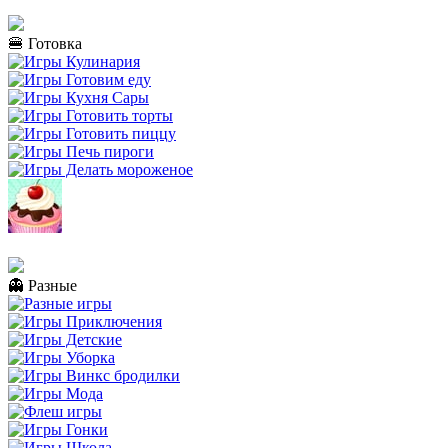
🍔 Готовка
👻 Разные