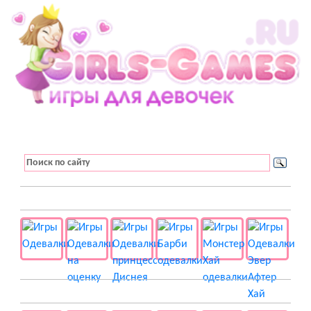
👚 Одевалки
📺 Мультики