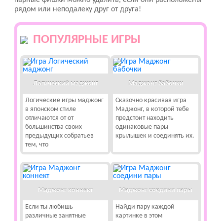
парные фишки можно удалить, если они расположены
рядом или неподалеку друг от друга!
ПОПУЛЯРНЫЕ ИГРЫ
Логический маджонг
Маджонг бабочки
Логические игры маджонг
Сказочно красивая игра
в японском стиле
Маджонг, в которой тебе
отличаются от от
предстоит находить
большинства своих
одинаковые пары
предыдущих собратьев
крылышек и соединять их.
тем, что
Маджонг коннект
Маджонг соедини пары
Если ты любишь
Найди пару каждой
различные занятные
картинке в этом