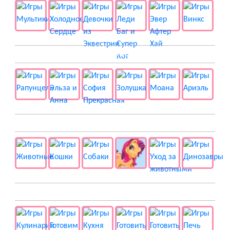
👸 Принцессы
🐱 Животные
🍔 Готовка