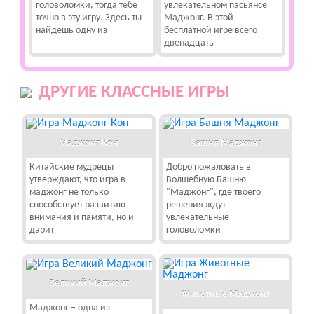
головоломки, тогда тебе
увлекательном пасьянсе
точно в эту игру. Здесь ты
Маджонг. В этой
найдешь одну из
бесплатной игре всего
двенадцать
ДРУГИЕ КЛАССНЫЕ ИГРЫ
Маджонг Кон
Башня Маджонг
Китайские мудрецы
Добро пожаловать в
утверждают, что игра в
Волшебную Башню
маджонг не только
"Маджонг", где твоего
способствует развитию
решения ждут
внимания и памяти, но и
увлекательные
дарит
головоломки
Великий Маджонг
Животные Маджонг
Маджонг – одна из