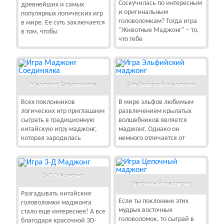
Соскучилась по интересным
древнейших и самых
и оригинальным
популярных логических игр
головоломкам? Тогда игра
в мире. Ее суть заключается
"Животные Маджонг" – то,
в том, чтобы
что тебе
Маджонг Соединялка
Эльфийский маджонг
Всех поклонников
В мире эльфов любимым
логических игр приглашаем
развлечением крылатых
сыграть в традиционную
волшебников является
китайскую игру маджонг,
маджонг. Однако он
которая зародилась
немного отличается от
3-Д Маджонг
Цепочный маджонг
Разгадывать китайские
Если ты поклонник этих
головоломки маджонга
мудрых восточных
стало еще интереснее! А все
головоломок, то сыграй в
благодаря красочной 3D-